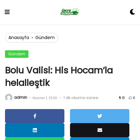
Skip
to
content
Anasayfa
›
Gündem
Gündem
Bolu Valisi: His Hocam’la
helalleştik
admin
-
-
1 dk okuma süresi
Haziran 1, 2026
13
0