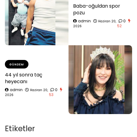
Baba-oğuldan spor
pozu
admin
0
Haziran 20,
52
2026
GÜNDEM
44 yıl sonra taç
heyecanı
admin
0
Haziran 20,
53
2026
Etiketler