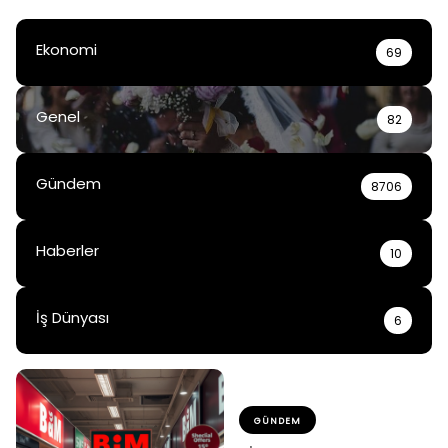
Ekonomi
69
Genel
82
Gündem
8706
Haberler
10
İş Dünyası
6
GÜNDEM