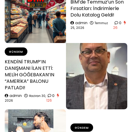
BİM’de Temmuz’un Son
Fırsatları: İndirimlerle
Dolu Katalog Geldi!
admin
0
Temmuz
26
25, 2026
GÜNDEM
KENDİNİ TRUMP’IN
DANIŞMANI İLAN ETTİ:
MELİH GÖĞEBAKAN’IN
“AMERİKA” BALONU
PATLADI!
admin
0
Haziran 30,
126
2026
GÜNDEM