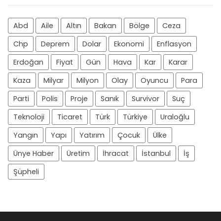
Abd
Aile
Altın
Bakan
Bölge
Ceza
Chp
Deprem
Dolar
Ekonomi
Enflasyon
Erdoğan
Fiyat
Gün
Hava
Kar
Karar
Kaza
Milyar
Milyon
Olay
Oyuncu
Para
Parti
Polis
Proje
Sanık
Survivor
Suç
Teknoloji
Ticaret
Türk
Türkiye
Uraloğlu
Yangın
Yapı
Yatırım
Çocuk
Ülke
Ünye Haber
Üretim
İhracat
İstanbul
İş
Şüpheli