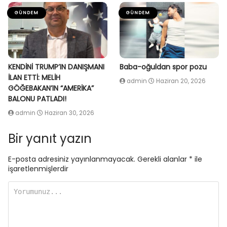
GÜNDEM
GÜNDEM
KENDİNİ TRUMP’IN DANIŞMANI
Baba-oğuldan spor pozu
İLAN ETTİ: MELİH
admin
Haziran 20, 2026
GÖĞEBAKAN’IN “AMERİKA”
BALONU PATLADI!
admin
Haziran 30, 2026
Bir yanıt yazın
E-posta adresiniz yayınlanmayacak.
Gerekli alanlar
*
ile
işaretlenmişlerdir