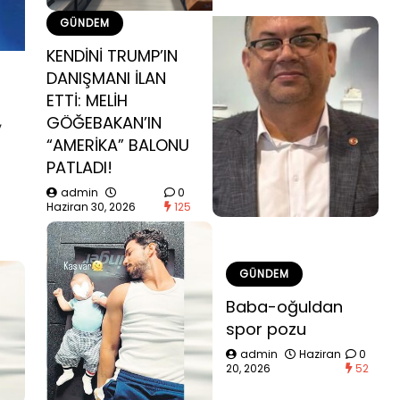
GÜNDEM
KENDİNİ TRUMP’IN
DANIŞMANI İLAN
ETTİ: MELİH
,
GÖĞEBAKAN’IN
“AMERİKA” BALONU
PATLADI!
admin
0
Haziran 30, 2026
125
GÜNDEM
Baba-oğuldan
spor pozu
admin
Haziran
0
20, 2026
52