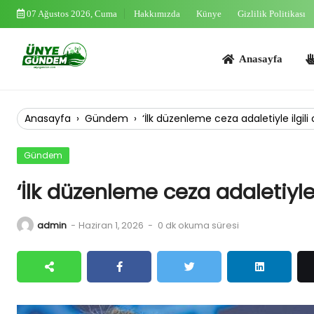
Skip
07 Ağustos 2026, Cuma
Hakkımızda
Künye
Gizlilik Politikası
to
content
Anasayfa
Asayi
Anasayfa
›
Gündem
›
‘İlk düzenleme ceza adaletiyle ilgili 
Gündem
‘İlk düzenleme ceza adaletiyle 
admin
-
Haziran 1, 2026
-
0 dk okuma süresi