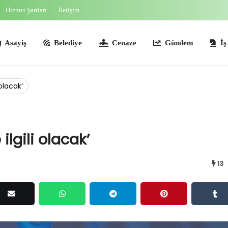
Hizmet Şartları
İletişim
ş
Belediye
Cenaze
Gündem
İş İlanları
olacak’
ilgili olacak’
13