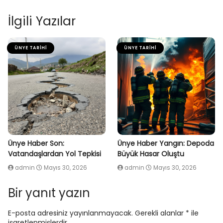
İlgili Yazılar
ÜNYE TARIHI
ÜNYE TARIHI
Ünye Haber Son:
Ünye Haber Yangın: Depoda
Vatandaşlardan Yol Tepkisi
Büyük Hasar Oluştu
admin
Mayıs 30, 2026
admin
Mayıs 30, 2026
Bir yanıt yazın
E-posta adresiniz yayınlanmayacak.
Gerekli alanlar
*
ile
işaretlenmişlerdir