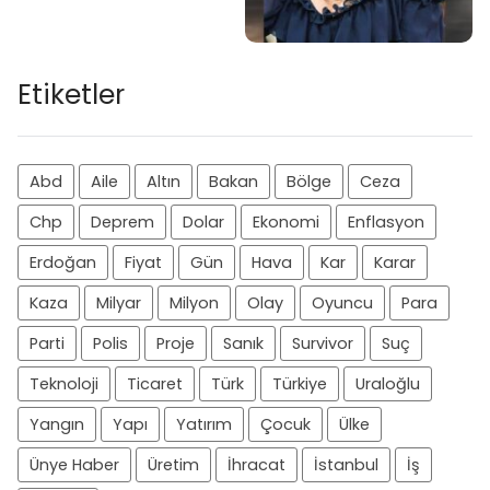
Etiketler
Abd
Aile
Altın
Bakan
Bölge
Ceza
Chp
Deprem
Dolar
Ekonomi
Enflasyon
Erdoğan
Fiyat
Gün
Hava
Kar
Karar
Kaza
Milyar
Milyon
Olay
Oyuncu
Para
Parti
Polis
Proje
Sanık
Survivor
Suç
Teknoloji
Ticaret
Türk
Türkiye
Uraloğlu
Yangın
Yapı
Yatırım
Çocuk
Ülke
Ünye Haber
Üretim
İhracat
İstanbul
İş