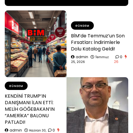
GÜNDEM
BİM’de Temmuz’un Son
Fırsatları: İndirimlerle
Dolu Katalog Geldi!
admin
0
Temmuz
26
25, 2026
GÜNDEM
KENDİNİ TRUMP’IN
DANIŞMANI İLAN ETTİ:
MELİH GÖĞEBAKAN’IN
“AMERİKA” BALONU
PATLADI!
admin
0
Haziran 30,