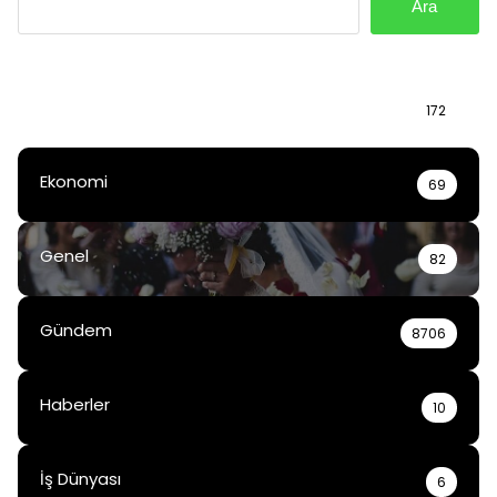
Ara
Bilgi
172
Ekonomi
69
Genel
82
Gündem
8706
Haberler
10
İş Dünyası
6