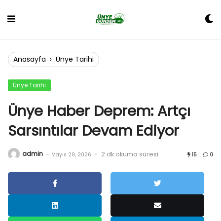
Skip
to
content
Anasayfa
›
Ünye Tarihi
Ünye Tarihi
Ünye Haber Deprem: Artçı
Sarsıntılar Devam Ediyor
admin
-
-
2 dk okuma süresi
Mayıs 29, 2026
15
0