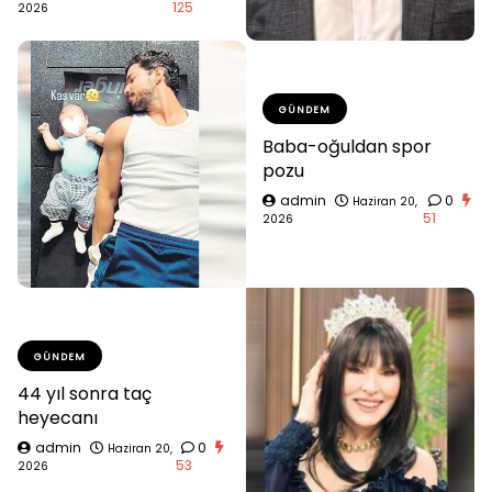
125
2026
GÜNDEM
Baba-oğuldan spor
pozu
admin
0
Haziran 20,
51
2026
GÜNDEM
44 yıl sonra taç
heyecanı
admin
0
Haziran 20,
53
2026