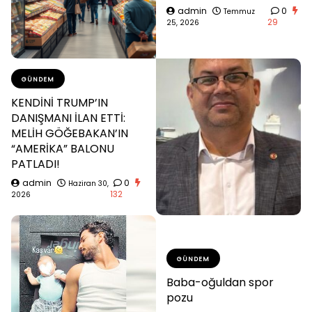
admin
0
Temmuz
29
25, 2026
GÜNDEM
KENDİNİ TRUMP’IN
DANIŞMANI İLAN ETTİ:
MELİH GÖĞEBAKAN’IN
“AMERİKA” BALONU
PATLADI!
admin
0
Haziran 30,
132
2026
GÜNDEM
Baba-oğuldan spor
pozu