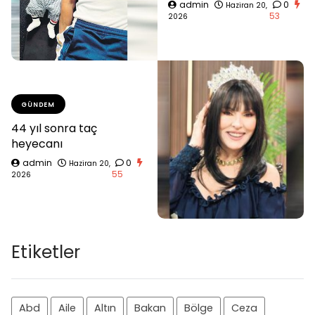
admin
0
Haziran 20,
53
2026
GÜNDEM
44 yıl sonra taç
heyecanı
admin
0
Haziran 20,
55
2026
Etiketler
Abd
Aile
Altın
Bakan
Bölge
Ceza