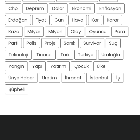
Chp
Deprem
Dolar
Ekonomi
Enflasyon
Erdoğan
Fiyat
Gün
Hava
Kar
Karar
Kaza
Milyar
Milyon
Olay
Oyuncu
Para
Parti
Polis
Proje
Sanık
Survivor
Suç
Teknoloji
Ticaret
Türk
Türkiye
Uraloğlu
Yangın
Yapı
Yatırım
Çocuk
Ülke
Ünye Haber
Üretim
İhracat
İstanbul
İş
Şüpheli