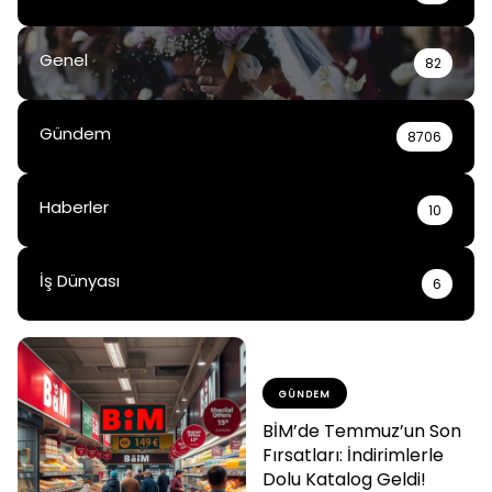
Genel
82
Gündem
8706
Haberler
10
İş Dünyası
6
GÜNDEM
BİM’de Temmuz’un Son
Fırsatları: İndirimlerle
Dolu Katalog Geldi!