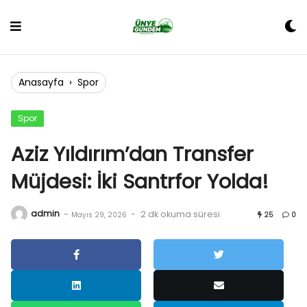
Skip
to
content
Anasayfa
›
Spor
Spor
Aziz Yıldırım’dan Transfer
Müjdesi: İki Santrfor Yolda!
admin
-
-
2 dk okuma süresi
Mayıs 29, 2026
25
0