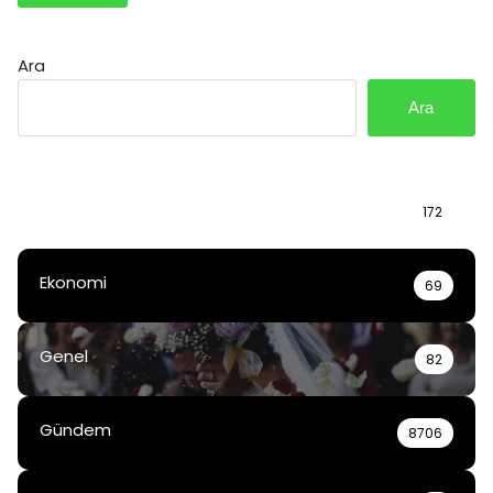
Ara
Ara
Bilgi
172
Ekonomi
69
Genel
82
Gündem
8706