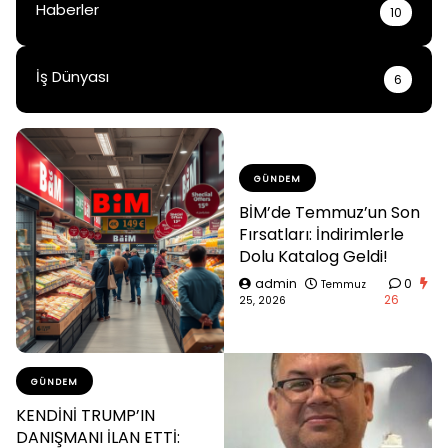
Haberler
10
İş Dünyası
6
GÜNDEM
BİM’de Temmuz’un Son
Fırsatları: İndirimlerle
Dolu Katalog Geldi!
admin
0
Temmuz
26
25, 2026
GÜNDEM
KENDİNİ TRUMP’IN
DANIŞMANI İLAN ETTİ: