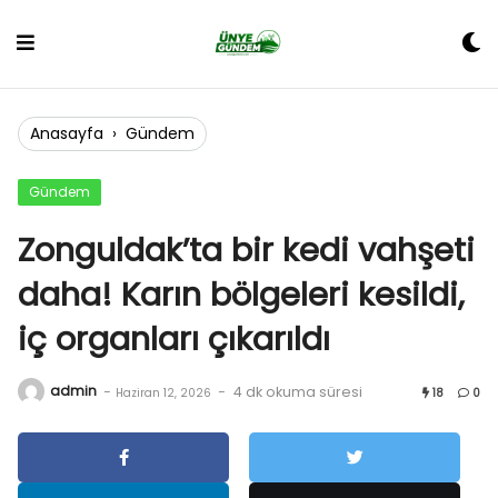
Skip
to
content
Anasayfa
›
Gündem
Gündem
Zonguldak’ta bir kedi vahşeti
daha! Karın bölgeleri kesildi,
iç organları çıkarıldı
admin
-
-
4 dk okuma süresi
Haziran 12, 2026
18
0