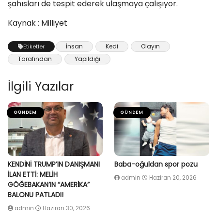
şahısları de tespit ederek ulaşmaya çalışıyor.
Kaynak : Milliyet
İnsan
Kedi
Olayın
Etiketler
Tarafından
Yapıldığı
İlgili Yazılar
GÜNDEM
GÜNDEM
KENDİNİ TRUMP’IN DANIŞMANI
Baba-oğuldan spor pozu
İLAN ETTİ: MELİH
admin
Haziran 20, 2026
GÖĞEBAKAN’IN “AMERİKA”
BALONU PATLADI!
admin
Haziran 30, 2026