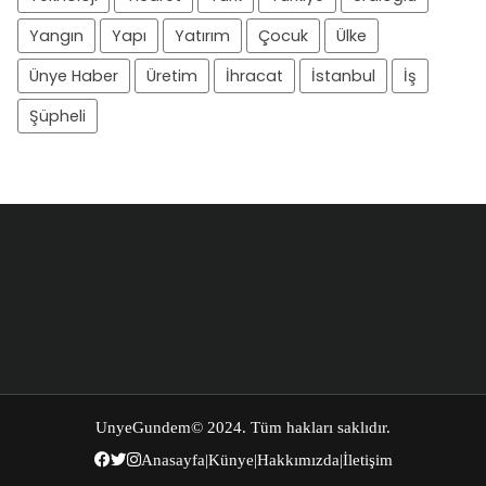
Yangın
Yapı
Yatırım
Çocuk
Ülke
Ünye Haber
Üretim
İhracat
İstanbul
İş
Şüpheli
UnyeGundem
© 2024. Tüm hakları saklıdır.
Anasayfa
|
Künye
|
Hakkımızda
|
İletişim