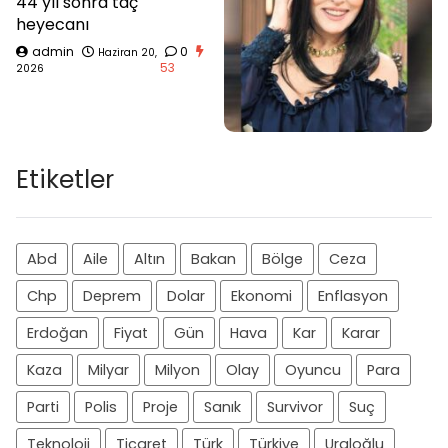
44 yıl sonra taç
heyecanı
admin
0
Haziran 20,
53
2026
Etiketler
Abd
Aile
Altın
Bakan
Bölge
Ceza
Chp
Deprem
Dolar
Ekonomi
Enflasyon
Erdoğan
Fiyat
Gün
Hava
Kar
Karar
Kaza
Milyar
Milyon
Olay
Oyuncu
Para
Parti
Polis
Proje
Sanık
Survivor
Suç
Teknoloji
Ticaret
Türk
Türkiye
Uraloğlu