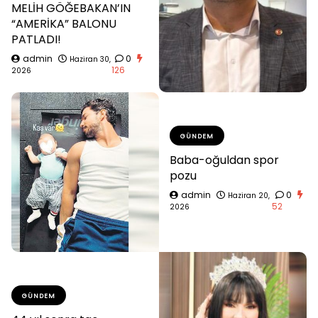
MELİH GÖĞEBAKAN’IN
“AMERİKA” BALONU
PATLADI!
admin
0
Haziran 30,
126
2026
GÜNDEM
Baba-oğuldan spor
pozu
admin
0
Haziran 20,
52
2026
GÜNDEM