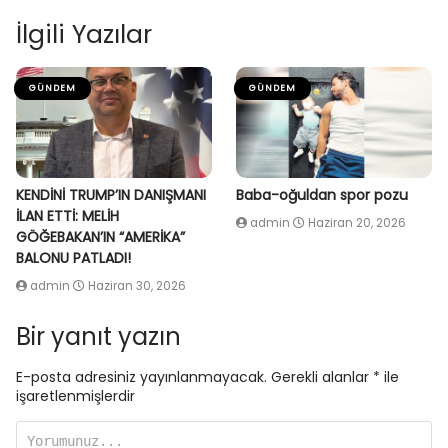
İlgili Yazılar
GÜNDEM
GÜNDEM
KENDİNİ TRUMP’IN DANIŞMANI
Baba-oğuldan spor pozu
İLAN ETTİ: MELİH
admin
Haziran 20, 2026
GÖĞEBAKAN’IN “AMERİKA”
BALONU PATLADI!
admin
Haziran 30, 2026
Bir yanıt yazın
E-posta adresiniz yayınlanmayacak.
Gerekli alanlar
*
ile
işaretlenmişlerdir