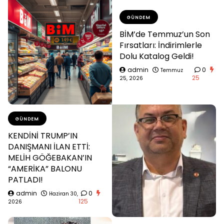
GÜNDEM
BİM’de Temmuz’un Son
Fırsatları: İndirimlerle
Dolu Katalog Geldi!
admin
0
Temmuz
25
25, 2026
GÜNDEM
KENDİNİ TRUMP’IN
DANIŞMANI İLAN ETTİ:
MELİH GÖĞEBAKAN’IN
“AMERİKA” BALONU
PATLADI!
admin
0
Haziran 30,
125
2026