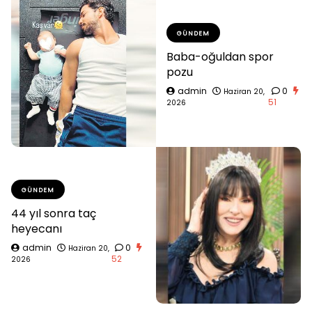
GÜNDEM
Baba-oğuldan spor
pozu
admin
0
Haziran 20,
51
2026
GÜNDEM
44 yıl sonra taç
heyecanı
admin
0
Haziran 20,
52
2026