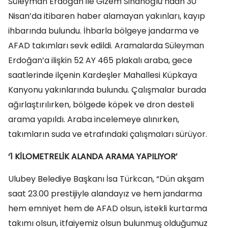
Süleyman Erdoğan ile Gizem Sinanoğlu’ndan 30
Nisan’da itibaren haber alamayan yakınları, kayıp
ihbarında bulundu. İhbarla bölgeye jandarma ve
AFAD takımları sevk edildi. Aramalarda Süleyman
Erdoğan’a ilişkin 52 AY 465 plakalı araba, gece
saatlerinde ilçenin Kardeşler Mahallesi Küpkaya
Kanyonu yakınlarında bulundu. Çalışmalar burada
ağırlaştırılırken, bölgede köpek ve dron desteli
arama yapıldı. Araba incelemeye alınırken,
takımların suda ve etrafındaki çalışmaları sürüyor.
‘1 KİLOMETRELİK ALANDA ARAMA YAPILIYOR’
Ulubey Belediye Başkanı İsa Türkcan, “Dün akşam
saat 23.00 prestijiyle alandayız ve hem jandarma
hem emniyet hem de AFAD olsun, istekli kurtarma
takımı olsun, itfaiyemiz olsun bulunmuş olduğumuz