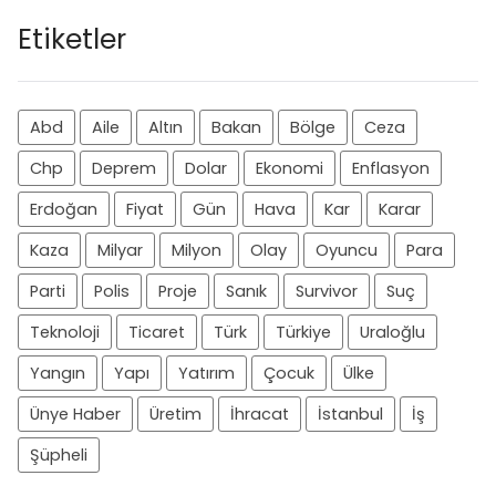
Etiketler
Abd
Aile
Altın
Bakan
Bölge
Ceza
Chp
Deprem
Dolar
Ekonomi
Enflasyon
Erdoğan
Fiyat
Gün
Hava
Kar
Karar
Kaza
Milyar
Milyon
Olay
Oyuncu
Para
Parti
Polis
Proje
Sanık
Survivor
Suç
Teknoloji
Ticaret
Türk
Türkiye
Uraloğlu
Yangın
Yapı
Yatırım
Çocuk
Ülke
Ünye Haber
Üretim
İhracat
İstanbul
İş
Şüpheli