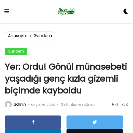
Skip
to
content
Anasayfa
›
Gündem
Gündem
Yer: Ordu! Gönül münasebeti
yaşadığı genç kızla gizemli
biçimde kayboldu
admin
-
-
3 dk okuma süresi
Mayıs 29, 2025
46
0