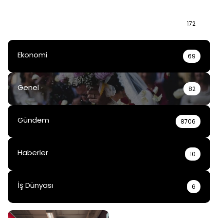
Bilgi
172
Ekonomi
69
Genel
82
Gündem
8706
Haberler
10
İş Dünyası
6