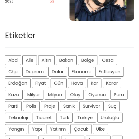
53
2026
Etiketler
Abd
Aile
Altın
Bakan
Bölge
Ceza
Chp
Deprem
Dolar
Ekonomi
Enflasyon
Erdoğan
Fiyat
Gün
Hava
Kar
Karar
Kaza
Milyar
Milyon
Olay
Oyuncu
Para
Parti
Polis
Proje
Sanık
Survivor
Suç
Teknoloji
Ticaret
Türk
Türkiye
Uraloğlu
Yangın
Yapı
Yatırım
Çocuk
Ülke