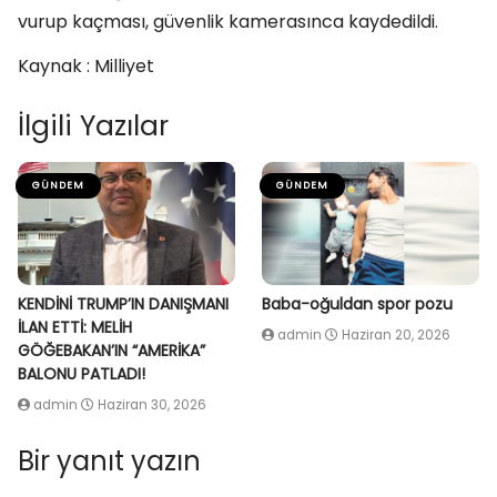
vurup kaçması, güvenlik kamerasınca kaydedildi.
Kaynak : Milliyet
İlgili Yazılar
GÜNDEM
GÜNDEM
KENDİNİ TRUMP’IN DANIŞMANI
Baba-oğuldan spor pozu
İLAN ETTİ: MELİH
admin
Haziran 20, 2026
GÖĞEBAKAN’IN “AMERİKA”
BALONU PATLADI!
admin
Haziran 30, 2026
Bir yanıt yazın