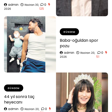
admin
0
Haziran 30,
125
2026
GÜNDEM
Baba-oğuldan spor
pozu
admin
0
Haziran 20,
51
2026
GÜNDEM
44 yıl sonra taç
heyecanı
admin
0
Haziran 20,