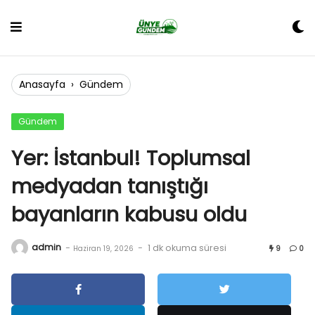
Skip
to
content
Anasayfa
›
Gündem
Gündem
Yer: İstanbul! Toplumsal
medyadan tanıştığı
bayanların kabusu oldu
admin
-
-
1 dk okuma süresi
Haziran 19, 2026
9
0