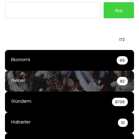
Ara
Bilgi
172
Ekonomi
69
Genel
82
Gündem
8706
Haberler
10