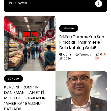
İş Dünyası
6
GÜNDEM
BİM’de Temmuz’un Son
Fırsatları: İndirimlerle
Dolu Katalog Geldi!
admin
0
Temmuz
26
25, 2026
GÜNDEM
KENDİNİ TRUMP’IN
DANIŞMANI İLAN ETTİ:
MELİH GÖĞEBAKAN’IN
“AMERİKA” BALONU
PATLADI!