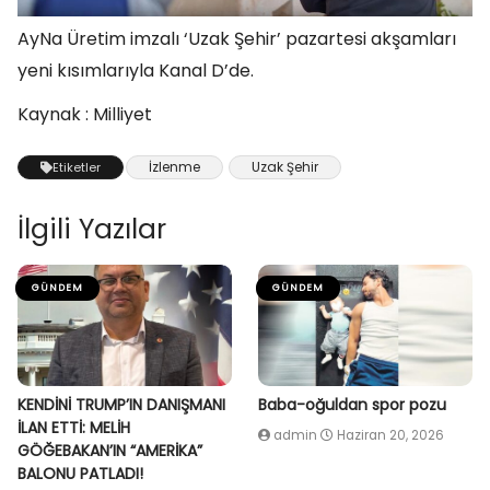
AyNa Üretim imzalı ‘Uzak Şehir’ pazartesi akşamları
yeni kısımlarıyla Kanal D’de.
Kaynak : Milliyet
İzlenme
Uzak Şehir
Etiketler
İlgili Yazılar
GÜNDEM
GÜNDEM
KENDİNİ TRUMP’IN DANIŞMANI
Baba-oğuldan spor pozu
İLAN ETTİ: MELİH
admin
Haziran 20, 2026
GÖĞEBAKAN’IN “AMERİKA”
BALONU PATLADI!