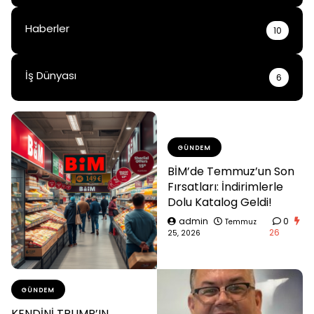
Haberler
10
İş Dünyası
6
GÜNDEM
BİM’de Temmuz’un Son
Fırsatları: İndirimlerle
Dolu Katalog Geldi!
admin
0
Temmuz
26
25, 2026
GÜNDEM
KENDİNİ TRUMP’IN