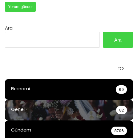
Ara
Ara
Bilgi
172
Ekonomi
69
Genel
82
Gündem
8706