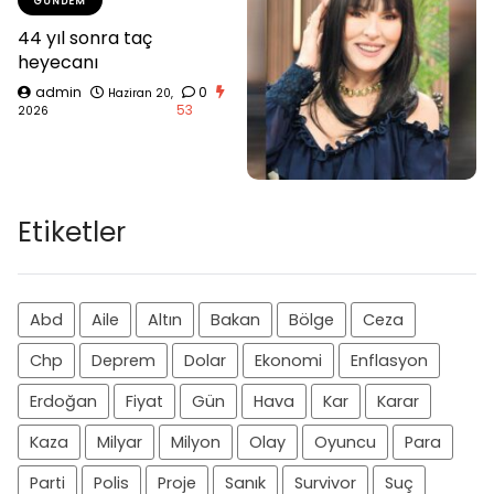
GÜNDEM
44 yıl sonra taç
heyecanı
admin
0
Haziran 20,
53
2026
Etiketler
Abd
Aile
Altın
Bakan
Bölge
Ceza
Chp
Deprem
Dolar
Ekonomi
Enflasyon
Erdoğan
Fiyat
Gün
Hava
Kar
Karar
Kaza
Milyar
Milyon
Olay
Oyuncu
Para
Parti
Polis
Proje
Sanık
Survivor
Suç