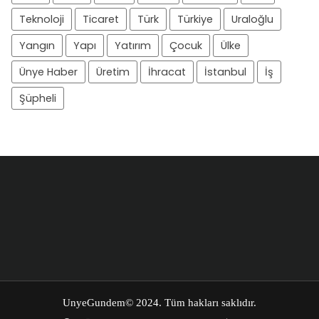
Teknoloji
Ticaret
Türk
Türkiye
Uraloğlu
Yangın
Yapı
Yatırım
Çocuk
Ülke
Ünye Haber
Üretim
İhracat
İstanbul
İş
Şüpheli
UnyeGundem
© 2024. Tüm hakları saklıdır.