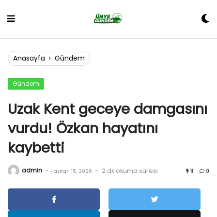
Skip
to
content
Anasayfa
›
Gündem
Gündem
Uzak Kent geceye damgasını
vurdu! Özkan hayatını
kaybetti
admin
-
-
2 dk okuma süresi
Haziran 15, 2026
11
0