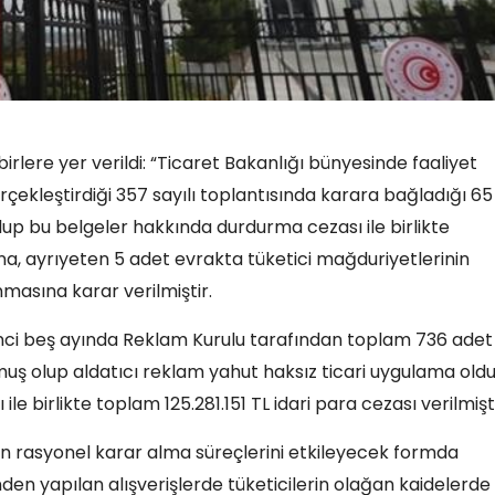
rlere yer verildi: “Ticaret Bakanlığı bünyesinde faaliyet
çekleştirdiği 357 sayılı toplantısında karara bağladığı 65
p bu belgeler hakkında durdurma cezası ile birlikte
a, ayrıyeten 5 adet evrakta tüketici mağduriyetlerinin
asına karar verilmiştir.
birinci beş ayında Reklam Kurulu tarafından toplam 736 adet
ş olup aldatıcı reklam yahut haksız ticari uygulama old
 birlikte toplam 125.281.151 TL idari para cezası verilmişti
rin rasyonel karar alma süreçlerini etkileyecek formda
inden yapılan alışverişlerde tüketicilerin olağan kaidelerde