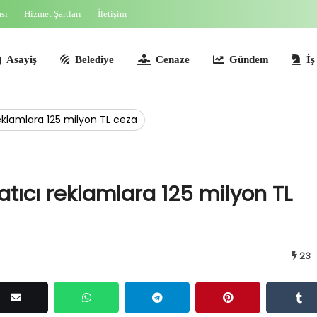
ası
Hizmet Şartları
İletişim
ş
Belediye
Cenaze
Gündem
İş İlanları
 reklamlara 125 milyon TL ceza
datıcı reklamlara 125 milyon TL
23