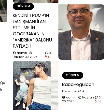
GÜNDEM
KENDİNİ TRUMP’IN
DANIŞMANI İLAN
ETTİ: MELİH
GÖĞEBAKAN’IN
“AMERİKA” BALONU
PATLADI!
admin
0
Haziran 30, 2026
130
GÜNDEM
uğu
Baba-oğuldan
r.
spor pozu
admin
Haziran
0
20, 2026
53