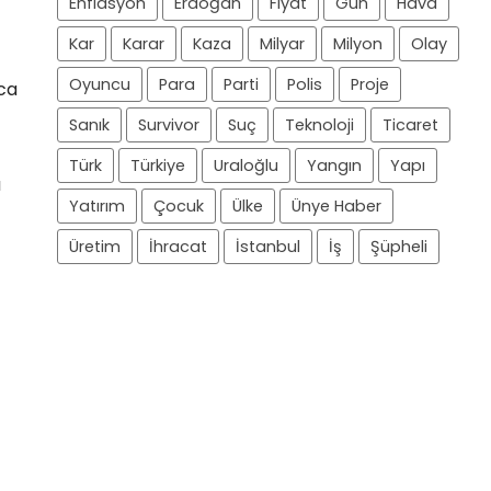
Enflasyon
Erdoğan
Fiyat
Gün
Hava
Kar
Karar
Kaza
Milyar
Milyon
Olay
Oyuncu
Para
Parti
Polis
Proje
nca
Sanık
Survivor
Suç
Teknoloji
Ticaret
Türk
Türkiye
Uraloğlu
Yangın
Yapı
ı
Yatırım
Çocuk
Ülke
Ünye Haber
Üretim
İhracat
İstanbul
İş
Şüpheli