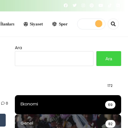
Siyaset
Spor
Ara
Ara
Bilgi
172
0
Ekonomi
69
Genel
82