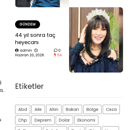
GÜNDEM
44 yıl sonra taç
heyecanı
admin
0
Haziran 20, 2026
54
e
ş
Etiketler
a,
Abd
Aile
Altın
Bakan
Bölge
Ceza
u
Chp
Deprem
Dolar
Ekonomi