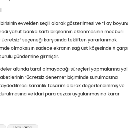
İ
irisinin evvelden seçili olarak gösterilmesi ve “1 ay boyu
redi yahut banka kartı bilgilerinin eklenmesinin mecburî
y ücretsiz” seçeneği karşısında tekliften yararlanmak
ünümde olmaksızın sadece ekranın sağ üst köşesinde X çarp
 Kurulu gündemine girmiştir.
ideler altında taraf olmayacağı süreçleri yapmalarına yol
paketlerinin “ücretsiz deneme” biçiminde sunulmasına
 kaydedilmesi karanlık tasarım olarak değerlendirilmiş ve
durulmasına ve idari para cezası uygulanmasına karar
Uygulama