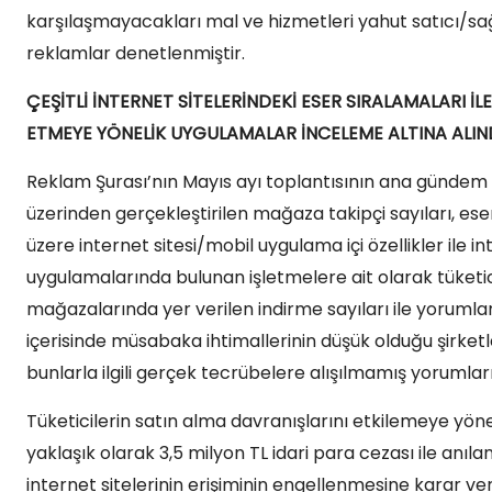
karşılaşmayacakları mal ve hizmetleri yahut satıcı/sa
reklamlar denetlenmiştir.
ÇEŞİTLİ İNTERNET SİTELERİNDEKİ ESER SIRALAMALARI 
ETMEYE YÖNELİK UYGULAMALAR İNCELEME ALTINA ALIN
Reklam Şurası’nın Mayıs ayı toplantısının ana gündem ba
üzerinden gerçekleştirilen mağaza takipçi sayıları, 
üzere internet sitesi/mobil uygulama içi özellikler ile in
uygulamalarında bulunan işletmelere ait olarak tüketi
mağazalarında yer verilen indirme sayıları ile yorumla
içerisinde müsabaka ihtimallerinin düşük olduğu şirket
bunlarla ilgili gerçek tecrübelere alışılmamış yorumla
Tüketicilerin satın alma davranışlarını etkilemeye yö
yaklaşık olarak 3,5 milyon TL idari para cezası ile an
internet sitelerinin erişiminin engellenmesine karar veri