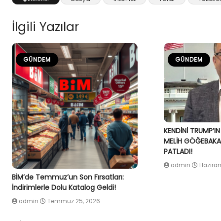
İlgili Yazılar
GÜNDEM
GÜNDEM
KENDİNİ TRUMP’IN
MELİH GÖĞEBAKAN
PATLADI!
admin
Haziran
BİM’de Temmuz’un Son Fırsatları:
İndirimlerle Dolu Katalog Geldi!
admin
Temmuz 25, 2026