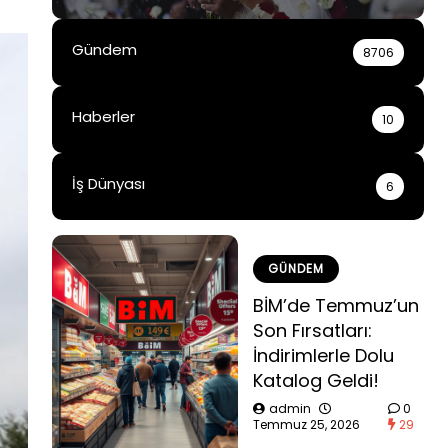
Gündem
8706
Haberler
10
İş Dünyası
6
GÜNDEM
BİM’de Temmuz’un
Son Fırsatları:
İndirimlerle Dolu
Katalog Geldi!
admin
0
Temmuz 25, 2026
29