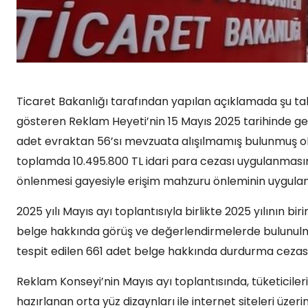
Ticaret Bakanlığı tarafından yapılan açıklamada şu tabi
gösteren Reklam Heyeti’nin 15 Mayıs 2025 tarihinde ger
adet evraktan 56’sı mevzuata alışılmamış bulunmuş olu
toplamda 10.495.800 TL idari para cezası uygulanmasın
önlenmesi gayesiyle erişim mahzuru önleminin uygulanm
2025 yılı Mayıs ayı toplantısıyla birlikte 2025 yılının 
belge hakkında görüş ve değerlendirmelerde bulunulmu
tespit edilen 661 adet belge hakkında durdurma cezası ile
Reklam Konseyi’nin Mayıs ayı toplantısında, tüketicile
hazırlanan orta yüz dizaynları ile internet siteleri üzer