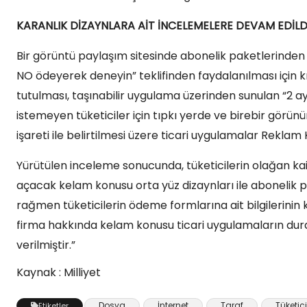
KARANLIK DİZAYNLARA AİT İNCELEMELERE DEVAM EDİLD
Bir görüntü paylaşım sitesinde abonelik paketlerinden b
NO ödeyerek deneyin” teklifinden faydalanılması için k
tutulması, taşınabilir uygulama üzerinden sunulan “2 a
istemeyen tüketiciler için tıpkı yerde ve birebir gör
işareti ile belirtilmesi üzere ticari uygulamalar Reklam
Yürütülen inceleme sonucunda, tüketicilerin olağan ka
açacak kelam konusu orta yüz dizaynları ile abonelik 
rağmen tüketicilerin ödeme formlarına ait bilgilerinin
firma hakkında kelam konusu ticari uygulamaların dur
verilmiştir.”
Kaynak : Milliyet
Dosya
İnternet
Taraf
Tüketici
Etiketler