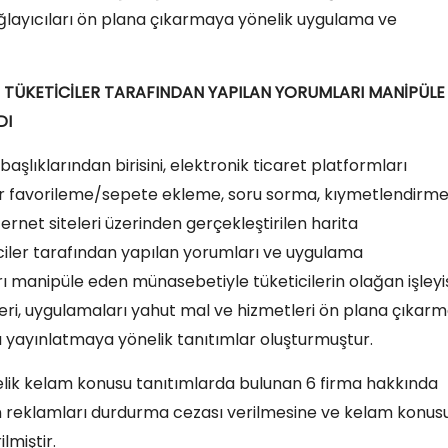
ğlayıcıları ön plana çıkarmaya yönelik uygulama ve
İLE TÜKETİCİLER TARAFINDAN YAPILAN YORUMLARI MANİPÜLE
DI
şlıklarından birisini, elektronik ticaret platformları
eser favorileme/sepete ekleme, soru sorma, kıymetlendirm
ternet siteleri üzerinden gerçekleştirilen harita
ciler tarafından yapılan yorumları ve uygulama
rı manipüle eden münasebetiyle tüketicilerin olağan işleyi
leri, uygulamaları yahut mal ve hizmetleri ön plana çıkarm
rı yayınlatmaya yönelik tanıtımlar oluşturmuştur.
nelik kelam konusu tanıtımlarda bulunan 6 firma hakkında
ılan reklamları durdurma cezası verilmesine ve kelam konus
lmiştir.