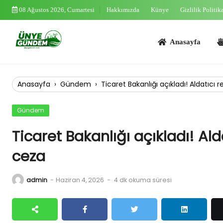
Skip
08 Ağustos 2026, Cumartesi
Hakkımızda
Künye
Gizlilik Politik
to
content
Anasayfa
Asayi
Anasayfa
›
Gündem
›
Ticaret Bakanlığı açıkladı! Aldatıcı
Gündem
Ticaret Bakanlığı açıkladı! Al
ceza
admin
-
Haziran 4, 2026
-
4 dk okuma süresi