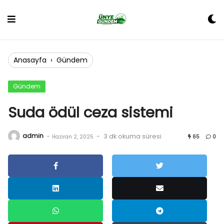
Skip
to
content
Anasayfa
›
Gündem
Gündem
Suda ödül ceza sistemi
admin
-
-
3 dk okuma süresi
Haziran 2, 2025
65
0