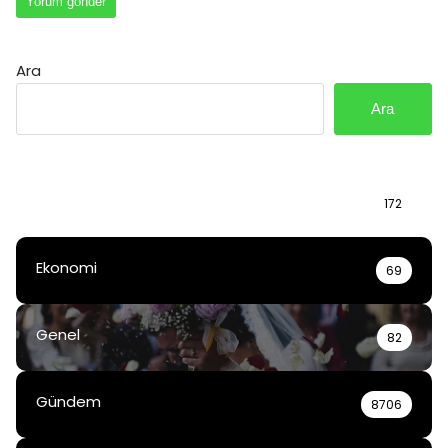
Ara
Ara
Bilgi
172
Ekonomi
69
Genel
82
Gündem
8706