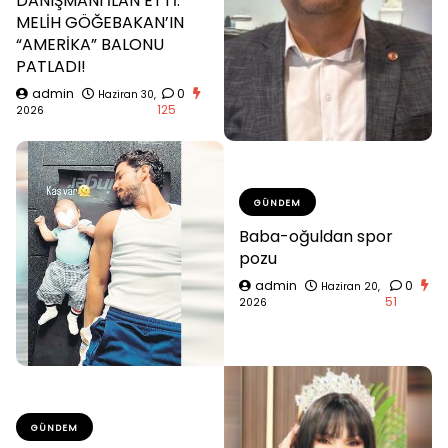
DANIŞMANI İLAN ETTİ:
MELİH GÖĞEBAKAN’IN
“AMERİKA” BALONU
PATLADI!
admin
0
Haziran 30,
125
2026
GÜNDEM
Baba-oğuldan spor
pozu
admin
0
Haziran 20,
51
2026
GÜNDEM