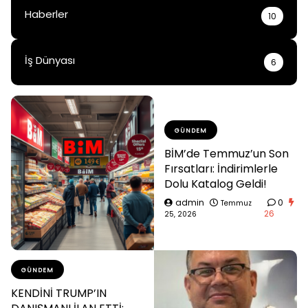
Haberler
10
İş Dünyası
6
GÜNDEM
BİM’de Temmuz’un Son
Fırsatları: İndirimlerle
Dolu Katalog Geldi!
admin
0
Temmuz
26
25, 2026
GÜNDEM
KENDİNİ TRUMP’IN