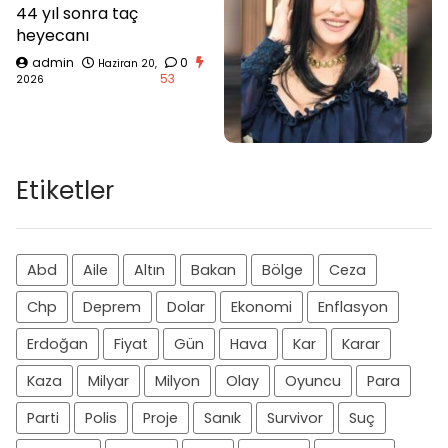
44 yıl sonra taç
heyecanı
admin
0
Haziran 20,
53
2026
Etiketler
Abd
Aile
Altın
Bakan
Bölge
Ceza
Chp
Deprem
Dolar
Ekonomi
Enflasyon
Erdoğan
Fiyat
Gün
Hava
Kar
Karar
Kaza
Milyar
Milyon
Olay
Oyuncu
Para
Parti
Polis
Proje
Sanık
Survivor
Suç