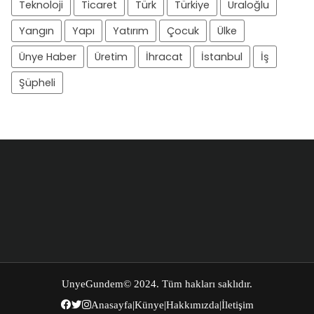
Teknoloji
Ticaret
Türk
Türkiye
Uraloğlu
Yangın
Yapı
Yatırım
Çocuk
Ülke
Ünye Haber
Üretim
İhracat
İstanbul
İş
Şüpheli
UnyeGundem
© 2024. Tüm hakları saklıdır.
Anasayfa
|
Künye
|
Hakkımızda
|
İletişim