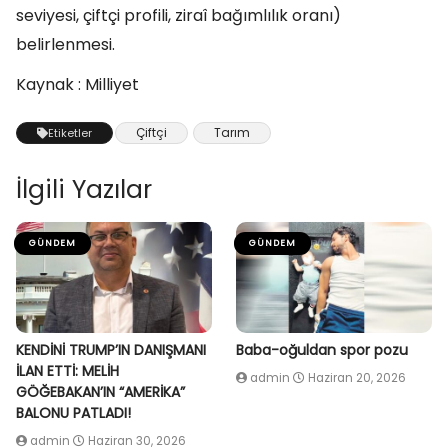
seviyesi, çiftçi profili, ziraî bağımlılık oranı)
belirlenmesi.
Kaynak : Milliyet
Çiftçi
Tarım
Etiketler
İlgili Yazılar
GÜNDEM
GÜNDEM
KENDİNİ TRUMP’IN DANIŞMANI
Baba-oğuldan spor pozu
İLAN ETTİ: MELİH
admin
Haziran 20, 2026
GÖĞEBAKAN’IN “AMERİKA”
BALONU PATLADI!
admin
Haziran 30, 2026