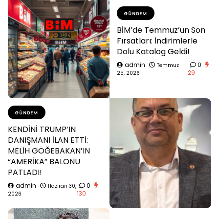
GÜNDEM
BİM’de Temmuz’un Son
Fırsatları: İndirimlerle
Dolu Katalog Geldi!
admin
0
Temmuz
29
25, 2026
GÜNDEM
KENDİNİ TRUMP’IN
DANIŞMANI İLAN ETTİ:
MELİH GÖĞEBAKAN’IN
“AMERİKA” BALONU
PATLADI!
admin
0
Haziran 30,
130
2026