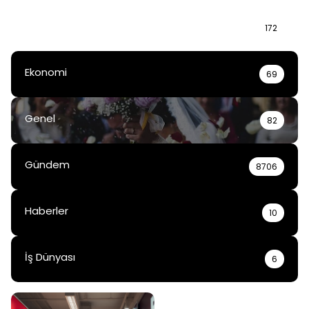
Bilgi
172
Ekonomi
69
Genel
82
Gündem
8706
Haberler
10
İş Dünyası
6