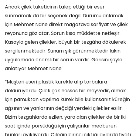
Ancak çilek tüketicinin talep ettiği bir eser;
sunmamak da bir seçenek değil. Durumu anlamak
için Mehmet Nane direkt mağazaya sarfiyat ve çilek
reyonuna göz atar. Sorun kısa müddette netleşir.
Kasayla gelen çilekler, büyük bir tezgâha dökülerek
sergilenmektedir. Sunum şık görünmektedir lakin
uygulamada önemli bir sorun vardır. Gerisini şöyle
anlatıyor Mehmet Nane:
“Müşteri eseri plastik kürekle alıp torbalara
dolduruyordu. Çilek çok hassas bir meyvedir, almak
için pamuktan yapılma kürek bile kullansanız küreğin
ağzının ve yanlarının değdiği yerdeki çilekler ezilir.
Bizim tezgahlarda ezilen, yara alan çilekler de bir iki
saat içinde pörsüdüğü için çalışanlar mecburen
bunları ayıklıyordu. Çileğin birinci çıktığı aylarda fiyatı