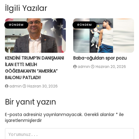
İlgili Yazılar
GÜNDEM
GÜNDEM
KENDİNİ TRUMP’IN DANIŞMANI
Baba-oğuldan spor pozu
İLAN ETTİ: MELİH
admin
Haziran 20, 2026
GÖĞEBAKAN’IN “AMERİKA”
BALONU PATLADI!
admin
Haziran 30, 2026
Bir yanıt yazın
E-posta adresiniz yayınlanmayacak.
Gerekli alanlar
*
ile
işaretlenmişlerdir