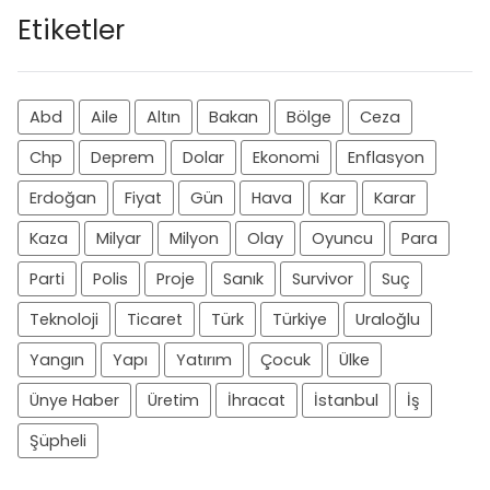
Etiketler
Abd
Aile
Altın
Bakan
Bölge
Ceza
Chp
Deprem
Dolar
Ekonomi
Enflasyon
Erdoğan
Fiyat
Gün
Hava
Kar
Karar
Kaza
Milyar
Milyon
Olay
Oyuncu
Para
Parti
Polis
Proje
Sanık
Survivor
Suç
Teknoloji
Ticaret
Türk
Türkiye
Uraloğlu
Yangın
Yapı
Yatırım
Çocuk
Ülke
Ünye Haber
Üretim
İhracat
İstanbul
İş
Şüpheli