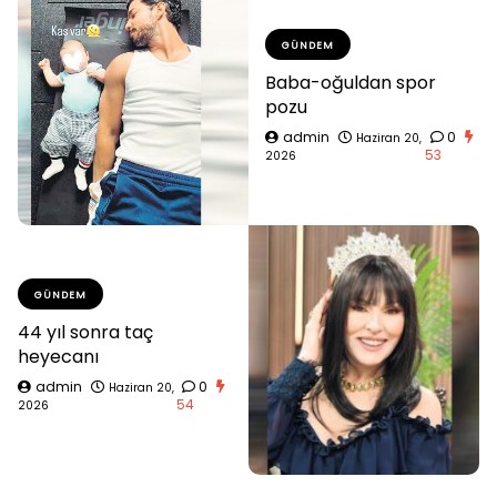
GÜNDEM
Baba-oğuldan spor
pozu
admin
0
Haziran 20,
53
2026
GÜNDEM
44 yıl sonra taç
heyecanı
admin
0
Haziran 20,
54
2026