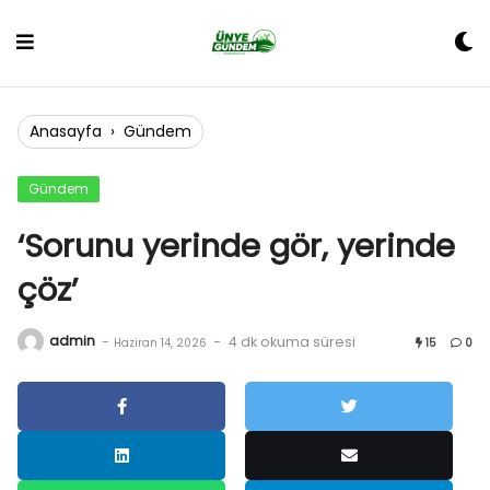
Skip
to
content
Anasayfa
›
Gündem
Gündem
‘Sorunu yerinde gör, yerinde
çöz’
admin
-
-
4 dk okuma süresi
Haziran 14, 2026
15
0