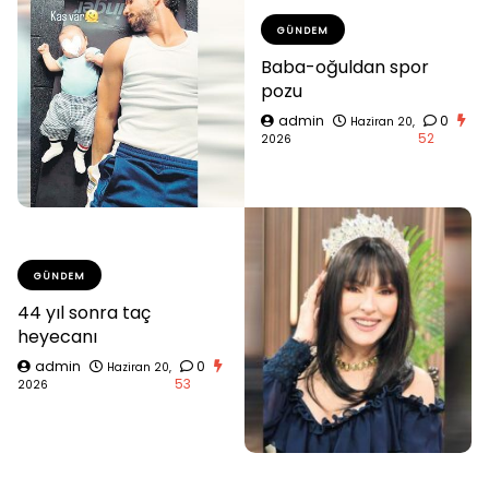
GÜNDEM
Baba-oğuldan spor
pozu
admin
0
Haziran 20,
52
2026
GÜNDEM
44 yıl sonra taç
heyecanı
admin
0
Haziran 20,
53
2026