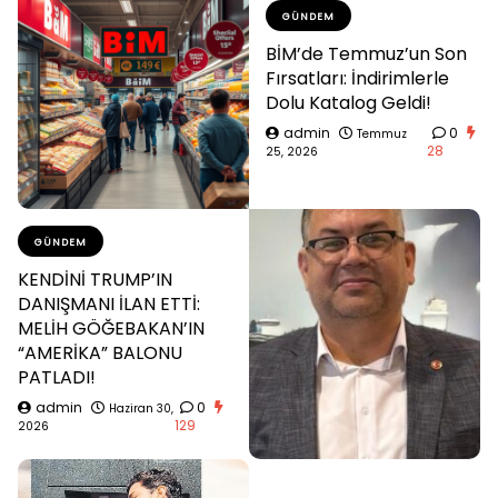
GÜNDEM
BİM’de Temmuz’un Son
Fırsatları: İndirimlerle
Dolu Katalog Geldi!
admin
0
Temmuz
28
25, 2026
GÜNDEM
KENDİNİ TRUMP’IN
DANIŞMANI İLAN ETTİ:
MELİH GÖĞEBAKAN’IN
“AMERİKA” BALONU
PATLADI!
admin
0
Haziran 30,
129
2026