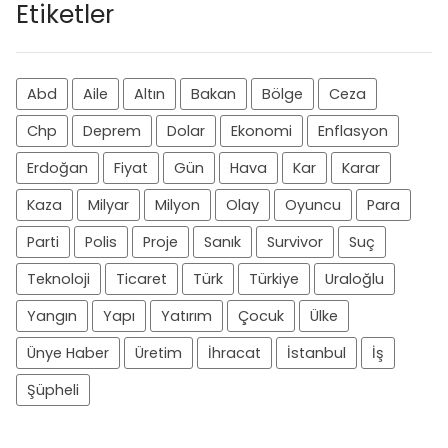
Etiketler
Abd
Aile
Altın
Bakan
Bölge
Ceza
Chp
Deprem
Dolar
Ekonomi
Enflasyon
Erdoğan
Fiyat
Gün
Hava
Kar
Karar
Kaza
Milyar
Milyon
Olay
Oyuncu
Para
Parti
Polis
Proje
Sanık
Survivor
Suç
Teknoloji
Ticaret
Türk
Türkiye
Uraloğlu
Yangın
Yapı
Yatırım
Çocuk
Ülke
Ünye Haber
Üretim
İhracat
İstanbul
İş
Şüpheli