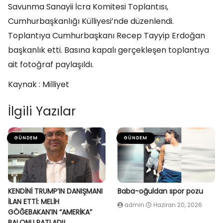
Savunma Sanayii İcra Komitesi Toplantısı,
Cumhurbaşkanlığı Külliyesi’nde düzenlendi.
Toplantıya Cumhurbaşkanı Recep Tayyip Erdoğan
başkanlık etti. Basına kapalı gerçekleşen toplantıya
ait fotoğraf paylaşıldı.
Kaynak : Milliyet
İlgili Yazılar
GÜNDEM
GÜNDEM
KENDİNİ TRUMP’IN DANIŞMANI
Baba-oğuldan spor pozu
İLAN ETTİ: MELİH
admin
Haziran 20, 2026
GÖĞEBAKAN’IN “AMERİKA”
BALONU PATLADI!