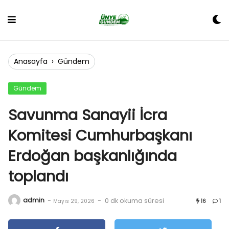
Skip
to
content
Anasayfa
›
Gündem
Gündem
Savunma Sanayii İcra
Komitesi Cumhurbaşkanı
Erdoğan başkanlığında
toplandı
admin
-
-
0 dk okuma süresi
Mayıs 29, 2026
16
1