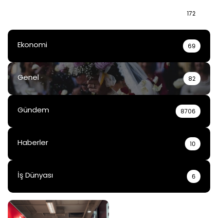
Bilgi
172
Ekonomi
69
Genel
82
Gündem
8706
Haberler
10
İş Dünyası
6