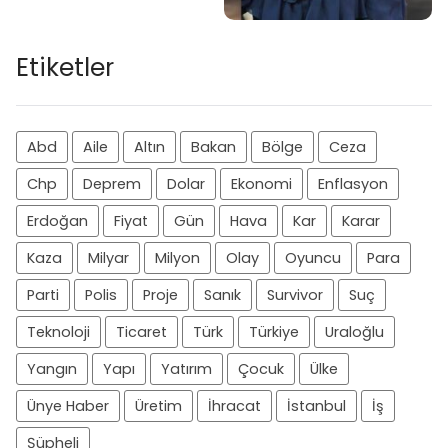
Etiketler
Abd
Aile
Altın
Bakan
Bölge
Ceza
Chp
Deprem
Dolar
Ekonomi
Enflasyon
Erdoğan
Fiyat
Gün
Hava
Kar
Karar
Kaza
Milyar
Milyon
Olay
Oyuncu
Para
Parti
Polis
Proje
Sanık
Survivor
Suç
Teknoloji
Ticaret
Türk
Türkiye
Uraloğlu
Yangın
Yapı
Yatırım
Çocuk
Ülke
Ünye Haber
Üretim
İhracat
İstanbul
İş
Şüpheli