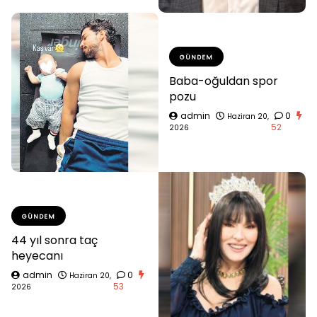
GÜNDEM
Baba-oğuldan spor
pozu
admin
0
Haziran 20,
52
2026
GÜNDEM
44 yıl sonra taç
heyecanı
admin
0
Haziran 20,
53
2026