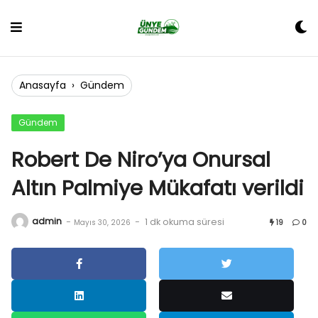
Skip
to
content
Anasayfa
›
Gündem
Gündem
Robert De Niro’ya Onursal
Altın Palmiye Mükafatı verildi
admin
-
-
1 dk okuma süresi
Mayıs 30, 2026
19
0