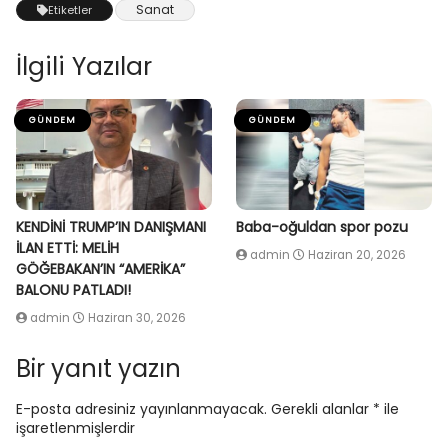
Sanat
Etiketler
İlgili Yazılar
GÜNDEM
GÜNDEM
KENDİNİ TRUMP’IN DANIŞMANI
Baba-oğuldan spor pozu
İLAN ETTİ: MELİH
admin
Haziran 20, 2026
GÖĞEBAKAN’IN “AMERİKA”
BALONU PATLADI!
admin
Haziran 30, 2026
Bir yanıt yazın
E-posta adresiniz yayınlanmayacak.
Gerekli alanlar
*
ile
işaretlenmişlerdir