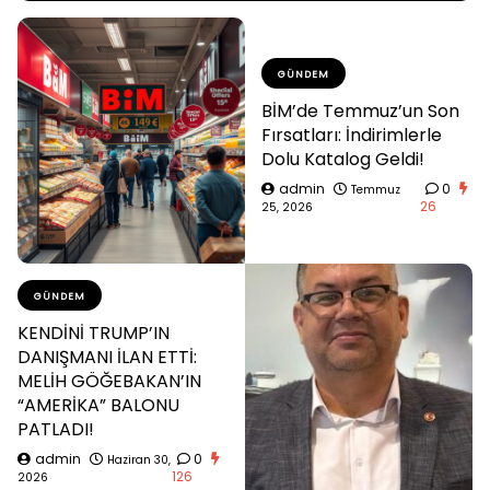
GÜNDEM
BİM’de Temmuz’un Son
Fırsatları: İndirimlerle
Dolu Katalog Geldi!
admin
0
Temmuz
26
25, 2026
GÜNDEM
KENDİNİ TRUMP’IN
DANIŞMANI İLAN ETTİ:
MELİH GÖĞEBAKAN’IN
“AMERİKA” BALONU
PATLADI!
admin
0
Haziran 30,
126
2026