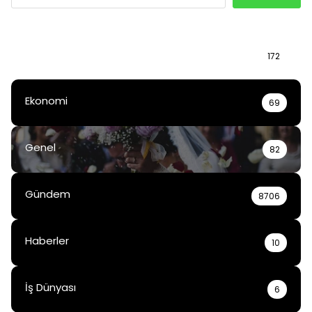
Bilgi
172
Ekonomi
69
Genel
82
Gündem
8706
Haberler
10
İş Dünyası
6