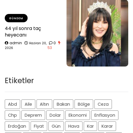
GÜNDEM
44 yıl sonra taç
heyecanı
admin
0
Haziran 20,
53
2026
Etiketler
Abd
Aile
Altın
Bakan
Bölge
Ceza
Chp
Deprem
Dolar
Ekonomi
Enflasyon
Erdoğan
Fiyat
Gün
Hava
Kar
Karar