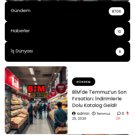
Gündem
8706
Haberler
10
İş Dünyası
6
GÜNDEM
BİM’de Temmuz’un Son
Fırsatları: İndirimlerle
Dolu Katalog Geldi!
admin
0
Temmuz
26
25, 2026