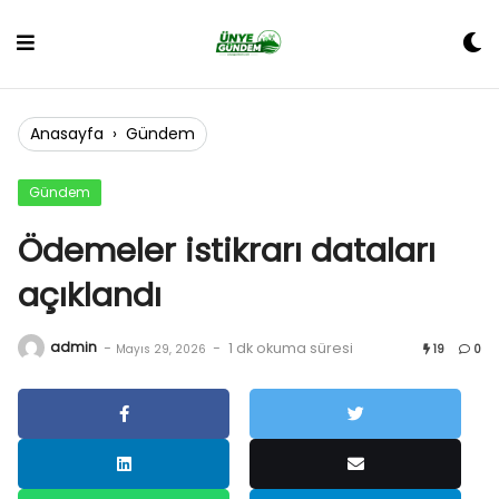
Skip
to
content
Anasayfa
›
Gündem
Gündem
Ödemeler istikrarı dataları
açıklandı
admin
-
-
1 dk okuma süresi
Mayıs 29, 2026
19
0