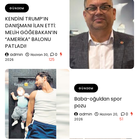
GÜNDEM
KENDİNİ TRUMP’IN
DANIŞMANI İLAN ETTİ:
MELİH GÖĞEBAKAN’IN
“AMERİKA” BALONU
PATLADI!
admin
0
Haziran 30,
125
2026
GÜNDEM
Baba-oğuldan spor
pozu
admin
0
Haziran 20,
51
2026