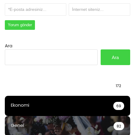
Ara
Ara
Bilgi
172
Ekonomi
69
Genel
82