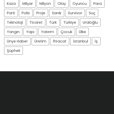
Kaza
Milyar
Milyon
Olay
Oyuncu
Para
Parti
Polis
Proje
Sanık
Survivor
Suç
Teknoloji
Ticaret
Türk
Türkiye
Uraloğlu
Yangın
Yapı
Yatırım
Çocuk
Ülke
Ünye Haber
Üretim
İhracat
İstanbul
İş
Şüpheli