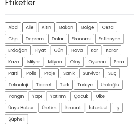
Etiketler
Abd
Aile
Altın
Bakan
Bölge
Ceza
Chp
Deprem
Dolar
Ekonomi
Enflasyon
Erdoğan
Fiyat
Gün
Hava
Kar
Karar
Kaza
Milyar
Milyon
Olay
Oyuncu
Para
Parti
Polis
Proje
Sanık
Survivor
Suç
Teknoloji
Ticaret
Türk
Türkiye
Uraloğlu
Yangın
Yapı
Yatırım
Çocuk
Ülke
Ünye Haber
Üretim
İhracat
İstanbul
İş
Şüpheli