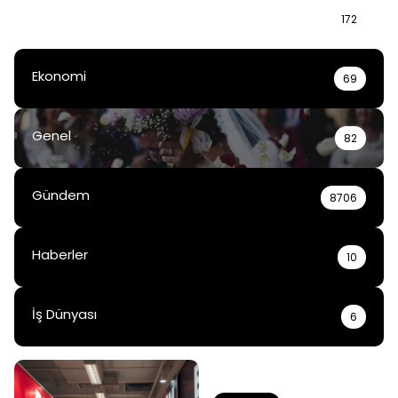
Bilgi
172
Ekonomi
69
Genel
82
Gündem
8706
Haberler
10
İş Dünyası
6