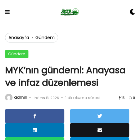
Skip
to
content
Anasayfa
›
Gündem
Gündem
MYK’nın gündemi: Anayasa
ve infaz düzenlemesi
admin
-
-
1 dk okuma süresi
Haziran 13, 2026
15
0