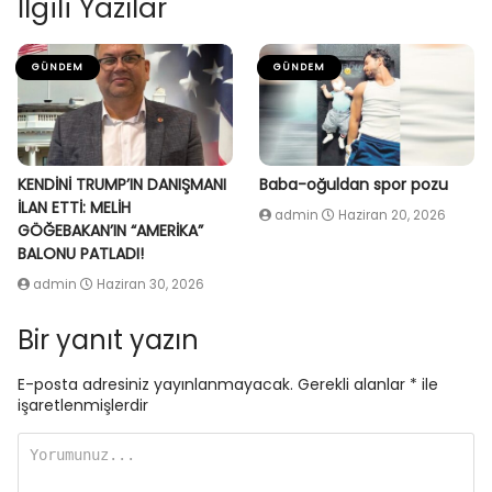
İlgili Yazılar
GÜNDEM
GÜNDEM
KENDİNİ TRUMP’IN DANIŞMANI
Baba-oğuldan spor pozu
İLAN ETTİ: MELİH
admin
Haziran 20, 2026
GÖĞEBAKAN’IN “AMERİKA”
BALONU PATLADI!
admin
Haziran 30, 2026
Bir yanıt yazın
E-posta adresiniz yayınlanmayacak.
Gerekli alanlar
*
ile
işaretlenmişlerdir