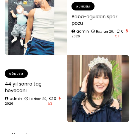
GÜNDEM
Baba-oğuldan spor
pozu
admin
0
Haziran 20,
51
2026
GÜNDEM
44 yıl sonra taç
heyecanı
admin
0
Haziran 20,
53
2026