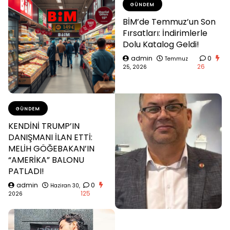
GÜNDEM
BİM’de Temmuz’un Son
Fırsatları: İndirimlerle
Dolu Katalog Geldi!
admin
0
Temmuz
26
25, 2026
GÜNDEM
KENDİNİ TRUMP’IN
DANIŞMANI İLAN ETTİ:
MELİH GÖĞEBAKAN’IN
“AMERİKA” BALONU
PATLADI!
admin
0
Haziran 30,
125
2026