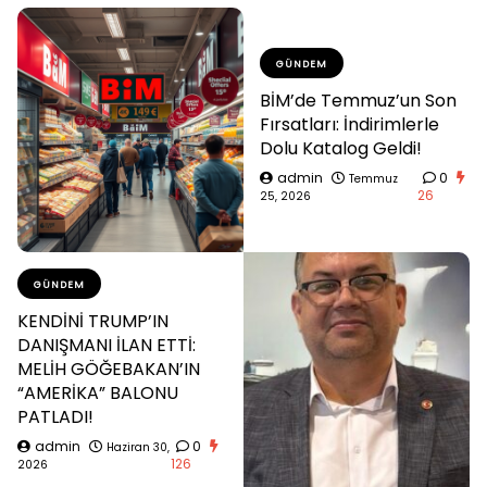
GÜNDEM
BİM’de Temmuz’un Son
Fırsatları: İndirimlerle
Dolu Katalog Geldi!
admin
0
Temmuz
26
25, 2026
GÜNDEM
KENDİNİ TRUMP’IN
DANIŞMANI İLAN ETTİ:
MELİH GÖĞEBAKAN’IN
“AMERİKA” BALONU
PATLADI!
admin
0
Haziran 30,
126
2026