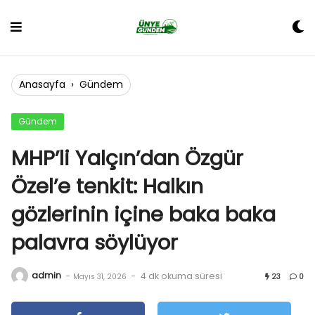
Skip
to
content
Anasayfa
›
Gündem
Gündem
MHP’li Yalçın’dan Özgür
Özel’e tenkit: Halkın
gözlerinin içine baka baka
palavra söylüyor
admin
-
-
4 dk okuma süresi
Mayıs 31, 2026
23
0