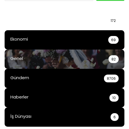
Bilgi
172
Ekonomi
69
Genel
82
Gündem
8706
Haberler
10
İş Dünyası
6