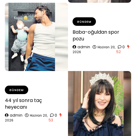
GÜNDEM
Baba-oğuldan spor
pozu
admin
0
Haziran 20,
52
2026
GÜNDEM
44 yıl sonra taç
heyecanı
admin
0
Haziran 20,
53
2026