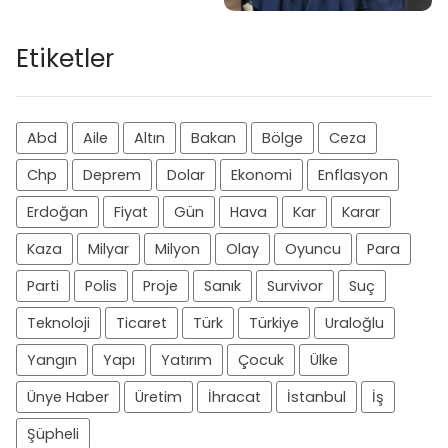
Etiketler
Abd
Aile
Altın
Bakan
Bölge
Ceza
Chp
Deprem
Dolar
Ekonomi
Enflasyon
Erdoğan
Fiyat
Gün
Hava
Kar
Karar
Kaza
Milyar
Milyon
Olay
Oyuncu
Para
Parti
Polis
Proje
Sanık
Survivor
Suç
Teknoloji
Ticaret
Türk
Türkiye
Uraloğlu
Yangın
Yapı
Yatırım
Çocuk
Ülke
Ünye Haber
Üretim
İhracat
İstanbul
İş
Şüpheli