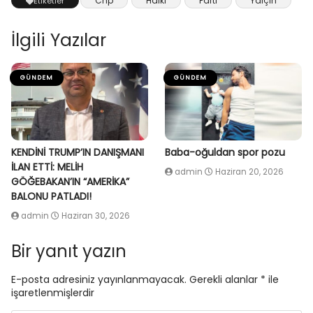
Chp
Halkı
Parti
Yalçın
Etiketler
İlgili Yazılar
GÜNDEM
GÜNDEM
KENDİNİ TRUMP’IN DANIŞMANI
Baba-oğuldan spor pozu
İLAN ETTİ: MELİH
admin
Haziran 20, 2026
GÖĞEBAKAN’IN “AMERİKA”
BALONU PATLADI!
admin
Haziran 30, 2026
Bir yanıt yazın
E-posta adresiniz yayınlanmayacak.
Gerekli alanlar
*
ile
işaretlenmişlerdir