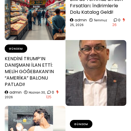
Fırsatları: İndirimlerle
Dolu Katalog Geldi!
admin
0
Temmuz
26
25, 2026
GÜNDEM
KENDİNİ TRUMP’IN
DANIŞMANI İLAN ETTİ:
MELİH GÖĞEBAKAN’IN
“AMERİKA” BALONU
PATLADI!
admin
0
Haziran 30,
125
2026
GÜNDEM