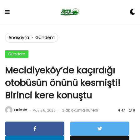
Skip
to
content
Anasayfa
›
Gündem
Gündem
Mecidiyeköy’de kaçırdığı
otobüsün önünü kesmişti!
Birinci kere konuştu
admin
-
-
3 dk okuma süresi
Mayıs 5, 2025
47
0