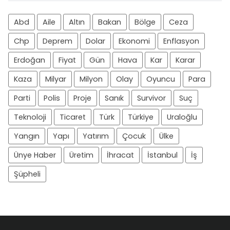
Abd
Aile
Altın
Bakan
Bölge
Ceza
Chp
Deprem
Dolar
Ekonomi
Enflasyon
Erdoğan
Fiyat
Gün
Hava
Kar
Karar
Kaza
Milyar
Milyon
Olay
Oyuncu
Para
Parti
Polis
Proje
Sanık
Survivor
Suç
Teknoloji
Ticaret
Türk
Türkiye
Uraloğlu
Yangın
Yapı
Yatırım
Çocuk
Ülke
Ünye Haber
Üretim
İhracat
İstanbul
İş
Şüpheli