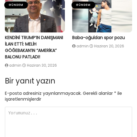
GÜNDEM
GÜNDEM
KENDİNİ TRUMP’IN DANIŞMANI
Baba-oğuldan spor pozu
İLAN ETTİ: MELİH
admin
Haziran 20, 2026
GÖĞEBAKAN’IN “AMERİKA”
BALONU PATLADI!
admin
Haziran 30, 2026
Bir yanıt yazın
E-posta adresiniz yayınlanmayacak.
Gerekli alanlar
*
ile
işaretlenmişlerdir