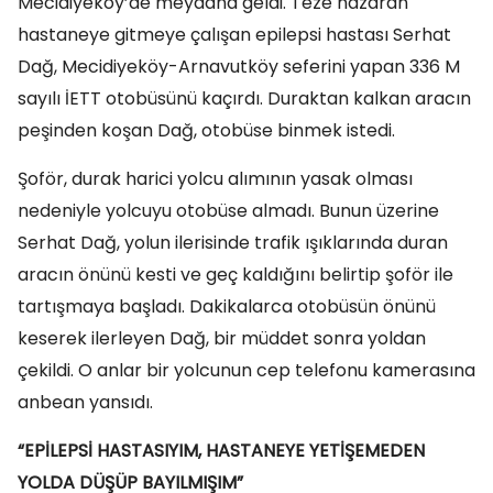
Mecidiyeköy’de meydana geldi. Teze nazaran
hastaneye gitmeye çalışan epilepsi hastası Serhat
Dağ, Mecidiyeköy-Arnavutköy seferini yapan 336 M
sayılı İETT otobüsünü kaçırdı. Duraktan kalkan aracın
peşinden koşan Dağ, otobüse binmek istedi.
Şoför, durak harici yolcu alımının yasak olması
nedeniyle yolcuyu otobüse almadı. Bunun üzerine
Serhat Dağ, yolun ilerisinde trafik ışıklarında duran
aracın önünü kesti ve geç kaldığını belirtip şoför ile
tartışmaya başladı. Dakikalarca otobüsün önünü
keserek ilerleyen Dağ, bir müddet sonra yoldan
çekildi. O anlar bir yolcunun cep telefonu kamerasına
anbean yansıdı.
“EPİLEPSİ HASTASIYIM, HASTANEYE YETİŞEMEDEN
YOLDA DÜŞÜP BAYILMIŞIM”