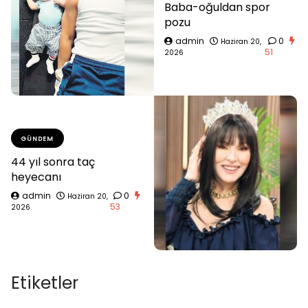
Baba-oğuldan spor
pozu
admin
0
Haziran 20,
51
2026
GÜNDEM
44 yıl sonra taç
heyecanı
admin
0
Haziran 20,
53
2026
Etiketler