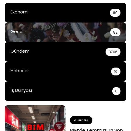
Ekonomi
69
Genel
82
Gündem
8706
Haberler
10
İş Dünyası
6
GÜNDEM
BİM’de Temmuz’un Son