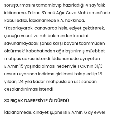
soruşturmasını tamamlayıp hazırladığı 4 sayfalık
iddianame, Edirne 3’üncü Ağır Ceza Mahkemesi’nde
kabul edildi. İddianamede E.A. hakkında,
‘Tasarlayarak, canavarca hisle, eziyet çektirerek,
çocuğa vücut ve ruh bakımından kendini
savunamayacak şahsa karşı bayanı taammüden
öldürmek’ kabahatinden ağırlaştırılmış müebbet
mahpus cezası istendi. İddianamede ayrıyeten
E.A.’nın 15 yaşında olması nedeniyle TCK’nın 31/3
unsuru uyarınca indirime gidilmesi talep edilip 18
yıldan, 24 yıla kadar mahpusla en üst sondan
cezalandırılması istendi.
30 BIÇAK DARBESİYLE ÖLDÜRDÜ
İddianamede, cinayet şüphelisi E.A.’nın, 6 ay evvel