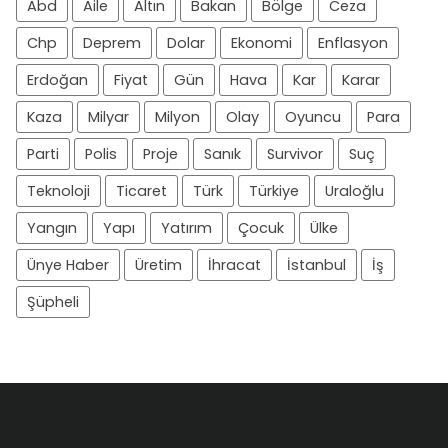
Abd
Aile
Altın
Bakan
Bölge
Ceza
Chp
Deprem
Dolar
Ekonomi
Enflasyon
Erdoğan
Fiyat
Gün
Hava
Kar
Karar
Kaza
Milyar
Milyon
Olay
Oyuncu
Para
Parti
Polis
Proje
Sanık
Survivor
Suç
Teknoloji
Ticaret
Türk
Türkiye
Uraloğlu
Yangın
Yapı
Yatırım
Çocuk
Ülke
Ünye Haber
Üretim
İhracat
İstanbul
İş
Şüpheli