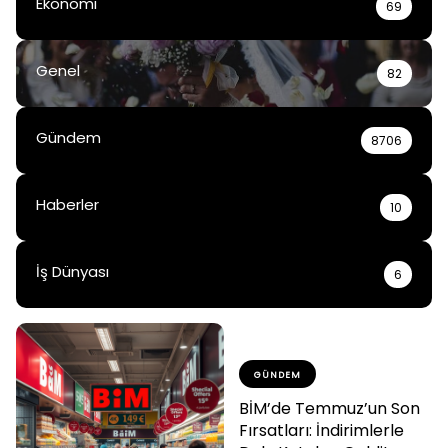
Ekonomi
69
Genel
82
Gündem
8706
Haberler
10
İş Dünyası
6
GÜNDEM
BİM’de Temmuz’un Son
Fırsatları: İndirimlerle