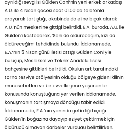
ayrıldığı sevgilisi Gülden Coni’nin yeni erkek arkadaşı
A.Ü. ile 4 Nisan gecesi saat 01.00’de telefonla
arayarak tartıştığı, akabinde da eline bıçak alarak
A.Ü.’nün meskenine gittiği belirtildi. E.A. burada, A.Ü. ile
Gülden’i kastederek, ‘Seni de öldüreceğim, kızı da
öldüreceğim’ tehdidinde bulundu. İddianamede,
E.A.’nın 5 Nisan günü iletisi attığı Gülden Coni’yle
buluşup, Mesleksel ve Teknik Anadolu Lisesi
bahçesine gittikleri belirtildi. Okulun art tarafındaki
torna tesviye atölyesinin olduğu bölgeye giden ikilinin
münasebetleri ve bir evvelki gece yaşananlar
konusunda konuştuğuna yer verilen iddianamede,
konuşmanın tartışmaya döndüğü tabir edildi.
İddianamede, E.A.’nın yanında getirdiği bıçağı
Gülden’in boğazına dayayıp eziyet çektirmek için
öldürücü olmayan darbeler vurduğu belirtilirken,