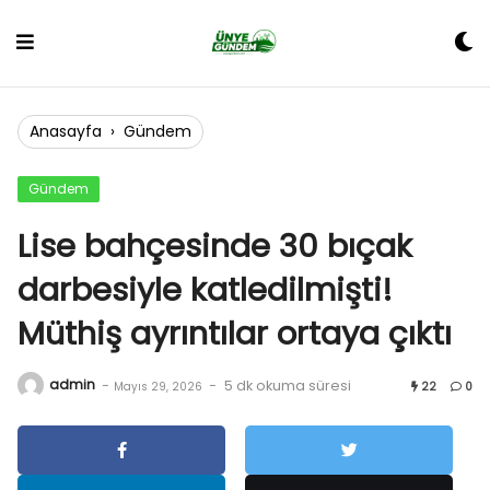
Skip
to
content
Anasayfa
›
Gündem
Gündem
Lise bahçesinde 30 bıçak
darbesiyle katledilmişti!
Müthiş ayrıntılar ortaya çıktı
admin
-
-
5 dk okuma süresi
Mayıs 29, 2026
22
0