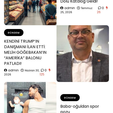
Dolu Katalog Geldi!
admin
0
Temmuz
26
25, 2026
GÜNDEM
KENDİNİ TRUMP’IN
DANIŞMANI İLAN ETTİ:
MELİH GÖĞEBAKAN’IN
“AMERİKA” BALONU
PATLADI!
admin
0
Haziran 30,
125
2026
GÜNDEM
Baba-oğuldan spor
pozu