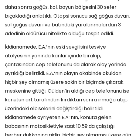
daha sonra göğüs, kol, boyun bölgesini 30 sefer
bıçakladığı anlatıldı. Otopsi sonucu sağ göğüs duvarı,
sol göğüs duvarı ve batındaki yaralanmalardan 3
adedinin öldürücü nitelikte olduğu tespit edildi.
İddianamede, E.A.’nın eski sevgilisini tesviye
atölyesinin yanında kanlar içinde bırakıp,
çantasından cep telefonunu da alarak olay yerinde
ayrıldığı belirtildi. E.A.’nın olayın akabinde okuldan
hiçbir şey olmamış üzere sakin bir biçimde çıkarak
meskenine gittiği, Gülden’in aldığı cep telefonunu ise
konutun art tarafından kırdıktan sonra ırmağa atıp,
üzerindeki elbiselerini değiştirdiği belirtildi.
İddianamede ayrıyeten E.A.’nın, konuta gelen
babasının motosikletiyle saat 10.59’da çalıştığı
berber dükkanına gidip, hiçbir şey olmamış üzere gün