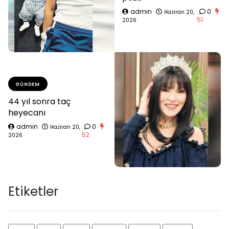
admin
0
Haziran 20,
51
2026
GÜNDEM
44 yıl sonra taç
heyecanı
admin
0
Haziran 20,
52
2026
Etiketler