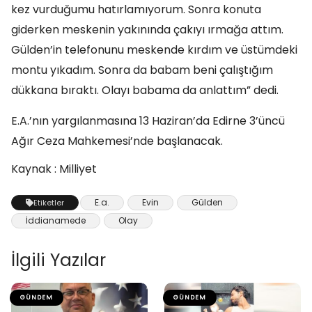
kez vurduğumu hatırlamıyorum. Sonra konuta
giderken meskenin yakınında çakıyı ırmağa attım.
Gülden’in telefonunu meskende kırdım ve üstümdeki
montu yıkadım. Sonra da babam beni çalıştığım
dükkana bıraktı. Olayı babama da anlattım” dedi.
E.A.’nın yargılanmasına 13 Haziran’da Edirne 3’üncü
Ağır Ceza Mahkemesi’nde başlanacak.
Kaynak : Milliyet
E.a.
Evin
Gülden
Etiketler
İddianamede
Olay
İlgili Yazılar
GÜNDEM
GÜNDEM