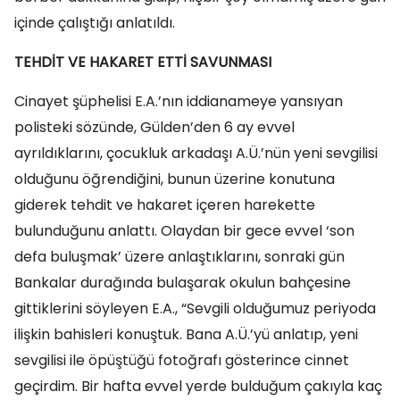
içinde çalıştığı anlatıldı.
TEHDİT VE HAKARET ETTİ SAVUNMASI
Cinayet şüphelisi E.A.’nın iddianameye yansıyan
polisteki sözünde, Gülden’den 6 ay evvel
ayrıldıklarını, çocukluk arkadaşı A.Ü.’nün yeni sevgilisi
olduğunu öğrendiğini, bunun üzerine konutuna
giderek tehdit ve hakaret içeren harekette
bulunduğunu anlattı. Olaydan bir gece evvel ‘son
defa buluşmak’ üzere anlaştıklarını, sonraki gün
Bankalar durağında bulaşarak okulun bahçesine
gittiklerini söyleyen E.A., “Sevgili olduğumuz periyoda
ilişkin bahisleri konuştuk. Bana A.Ü.’yü anlatıp, yeni
sevgilisi ile öpüştüğü fotoğrafı gösterince cinnet
geçirdim. Bir hafta evvel yerde bulduğum çakıyla kaç