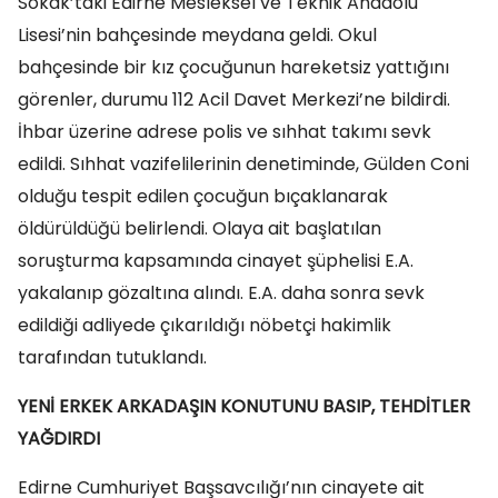
Sokak’taki Edirne Mesleksel ve Teknik Anadolu
Lisesi’nin bahçesinde meydana geldi. Okul
bahçesinde bir kız çocuğunun hareketsiz yattığını
görenler, durumu 112 Acil Davet Merkezi’ne bildirdi.
İhbar üzerine adrese polis ve sıhhat takımı sevk
edildi. Sıhhat vazifelilerinin denetiminde, Gülden Coni
olduğu tespit edilen çocuğun bıçaklanarak
öldürüldüğü belirlendi. Olaya ait başlatılan
soruşturma kapsamında cinayet şüphelisi E.A.
yakalanıp gözaltına alındı. E.A. daha sonra sevk
edildiği adliyede çıkarıldığı nöbetçi hakimlik
tarafından tutuklandı.
YENİ ERKEK ARKADAŞIN KONUTUNU BASIP, TEHDİTLER
YAĞDIRDI
Edirne Cumhuriyet Başsavcılığı’nın cinayete ait