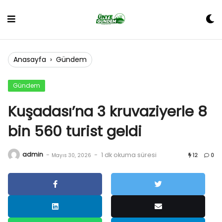
Skip
to
content
Anasayfa
›
Gündem
Gündem
Kuşadası’na 3 kruvaziyerle 8
bin 560 turist geldi
admin
-
-
1 dk okuma süresi
Mayıs 30, 2026
12
0