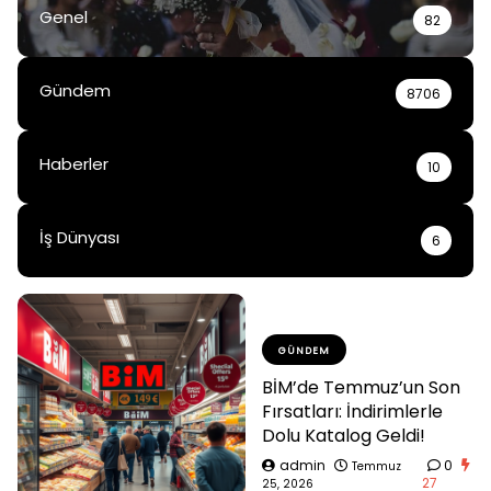
Genel
82
Gündem
8706
Haberler
10
İş Dünyası
6
GÜNDEM
BİM’de Temmuz’un Son
Fırsatları: İndirimlerle
Dolu Katalog Geldi!
admin
0
Temmuz
27
25, 2026