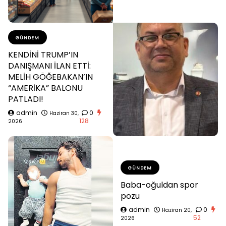
GÜNDEM
KENDİNİ TRUMP’IN
DANIŞMANI İLAN ETTİ:
MELİH GÖĞEBAKAN’IN
“AMERİKA” BALONU
PATLADI!
admin
0
Haziran 30,
128
2026
GÜNDEM
Baba-oğuldan spor
pozu
admin
0
Haziran 20,
52
2026