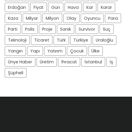
Erdoğan
Fiyat
Gün
Hava
Kar
Karar
Kaza
Milyar
Milyon
Olay
Oyuncu
Para
Parti
Polis
Proje
Sanık
Survivor
Suç
Teknoloji
Ticaret
Türk
Türkiye
Uraloğlu
Yangın
Yapı
Yatırım
Çocuk
Ülke
Ünye Haber
Üretim
İhracat
İstanbul
İş
Şüpheli