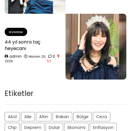
GÜNDEM
44 yıl sonra taç
heyecanı
admin
0
Haziran 20,
53
2026
Etiketler
Abd
Aile
Altın
Bakan
Bölge
Ceza
Chp
Deprem
Dolar
Ekonomi
Enflasyon