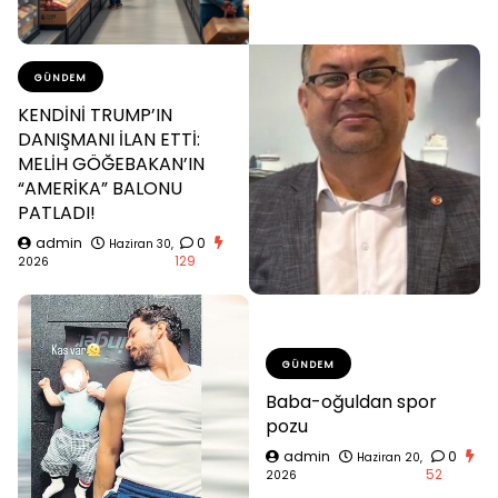
GÜNDEM
KENDİNİ TRUMP’IN
DANIŞMANI İLAN ETTİ:
MELİH GÖĞEBAKAN’IN
“AMERİKA” BALONU
PATLADI!
admin
0
Haziran 30,
129
2026
GÜNDEM
Baba-oğuldan spor
pozu
admin
0
Haziran 20,
52
2026