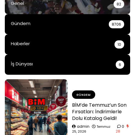
Genel
82
Gündem
8706
Haberler
10
İş Dünyası
6
GÜNDEM
BİM’de Temmuz’un Son
Fırsatları: İndirimlerle
Dolu Katalog Geldi!
admin
0
Temmuz
28
25, 2026