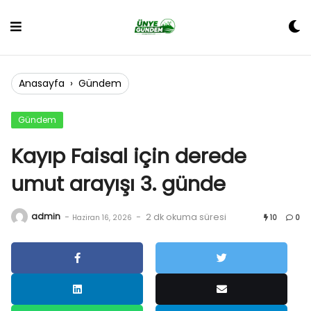
Skip
to
content
Anasayfa
›
Gündem
Gündem
Kayıp Faisal için derede
umut arayışı 3. günde
admin
-
-
2 dk okuma süresi
Haziran 16, 2026
10
0