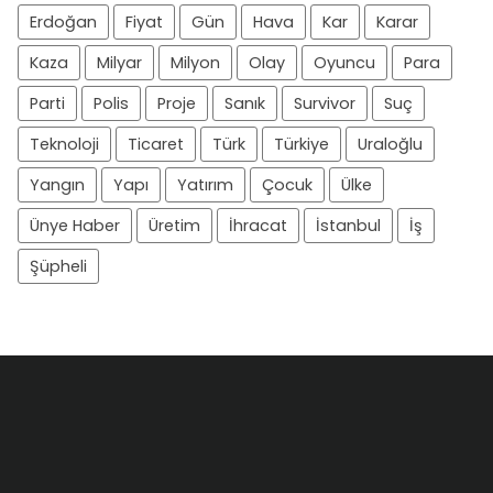
Erdoğan
Fiyat
Gün
Hava
Kar
Karar
Kaza
Milyar
Milyon
Olay
Oyuncu
Para
Parti
Polis
Proje
Sanık
Survivor
Suç
Teknoloji
Ticaret
Türk
Türkiye
Uraloğlu
Yangın
Yapı
Yatırım
Çocuk
Ülke
Ünye Haber
Üretim
İhracat
İstanbul
İş
Şüpheli