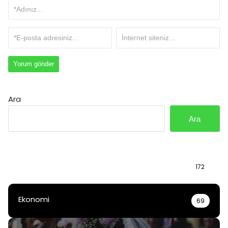
Ara
Ara
Bilgi
172
Ekonomi
69