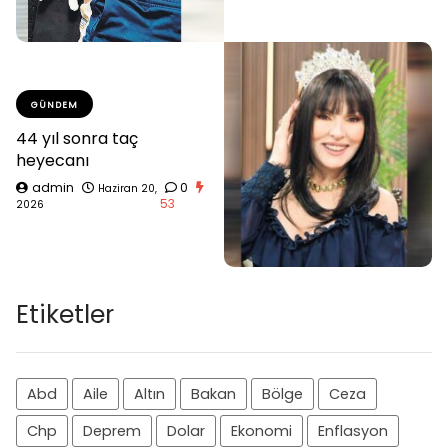
GÜNDEM
44 yıl sonra taç
heyecanı
admin
0
Haziran 20,
53
2026
Etiketler
Abd
Aile
Altın
Bakan
Bölge
Ceza
Chp
Deprem
Dolar
Ekonomi
Enflasyon