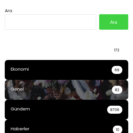
Ara
Ara
Bilgi
172
Ekonomi
69
Genel
82
Gündem
8706
Haberler
10