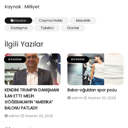
Kaynak : Milliyet
Cayma Hakkı
Mesafeli
Etiketler
Sözleşme
Tüketici
Ürünler
İlgili Yazılar
GÜNDEM
GÜNDEM
KENDİNİ TRUMP’IN DANIŞMANI
Baba-oğuldan spor pozu
İLAN ETTİ: MELİH
admin
Haziran 20, 2026
GÖĞEBAKAN’IN “AMERİKA”
BALONU PATLADI!
admin
Haziran 30, 2026