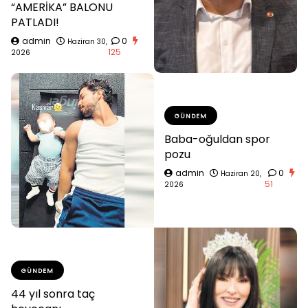
“AMERİKA” BALONU
PATLADI!
admin
0
Haziran 30,
125
2026
GÜNDEM
Baba-oğuldan spor
pozu
admin
0
Haziran 20,
51
2026
GÜNDEM
44 yıl sonra taç