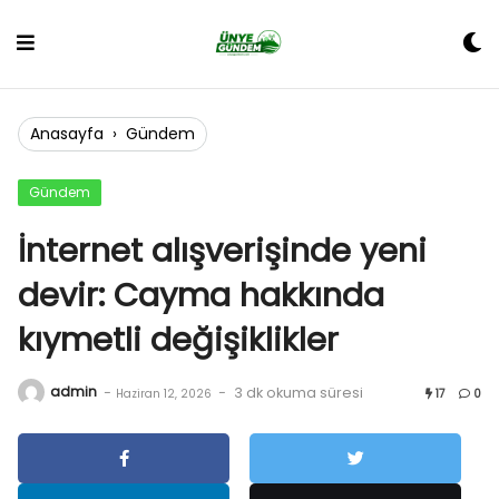
Skip
to
content
Anasayfa
›
Gündem
Gündem
İnternet alışverişinde yeni
devir: Cayma hakkında
kıymetli değişiklikler
admin
-
-
3 dk okuma süresi
Haziran 12, 2026
17
0