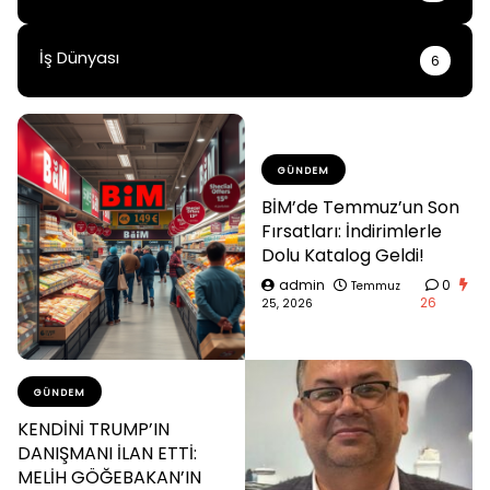
İş Dünyası
6
GÜNDEM
BİM’de Temmuz’un Son
Fırsatları: İndirimlerle
Dolu Katalog Geldi!
admin
0
Temmuz
26
25, 2026
GÜNDEM
KENDİNİ TRUMP’IN
DANIŞMANI İLAN ETTİ:
MELİH GÖĞEBAKAN’IN