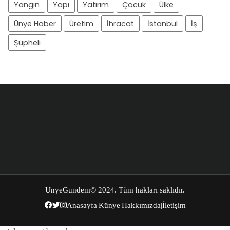
Yangın
Yapı
Yatırım
Çocuk
Ülke
Ünye Haber
Üretim
İhracat
İstanbul
İş
Şüpheli
UnyeGundem
© 2024. Tüm hakları saklıdır.
Anasayfa
|
Künye
|
Hakkımızda
|
İletişim