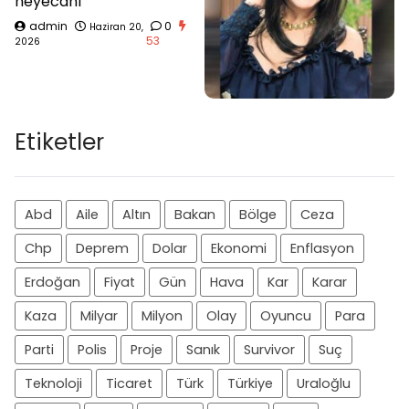
heyecanı
admin
0
Haziran 20,
53
2026
Etiketler
Abd
Aile
Altın
Bakan
Bölge
Ceza
Chp
Deprem
Dolar
Ekonomi
Enflasyon
Erdoğan
Fiyat
Gün
Hava
Kar
Karar
Kaza
Milyar
Milyon
Olay
Oyuncu
Para
Parti
Polis
Proje
Sanık
Survivor
Suç
Teknoloji
Ticaret
Türk
Türkiye
Uraloğlu