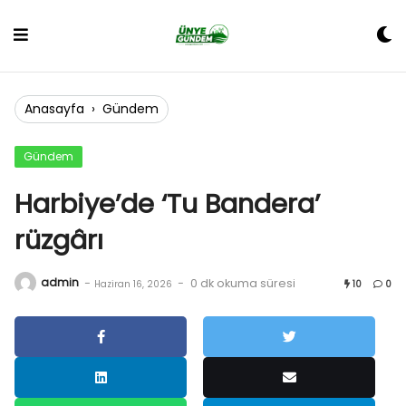
Skip
to
content
Anasayfa
›
Gündem
Gündem
Harbiye’de ‘Tu Bandera’
rüzgârı
admin
-
-
0 dk okuma süresi
Haziran 16, 2026
10
0