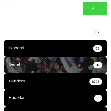
Ara
Bilgi
172
Ekonomi
69
Genel
82
Gündem
8706
Haberler
10