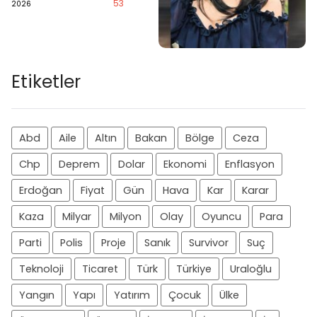
53
2026
Etiketler
Abd
Aile
Altın
Bakan
Bölge
Ceza
Chp
Deprem
Dolar
Ekonomi
Enflasyon
Erdoğan
Fiyat
Gün
Hava
Kar
Karar
Kaza
Milyar
Milyon
Olay
Oyuncu
Para
Parti
Polis
Proje
Sanık
Survivor
Suç
Teknoloji
Ticaret
Türk
Türkiye
Uraloğlu
Yangın
Yapı
Yatırım
Çocuk
Ülke