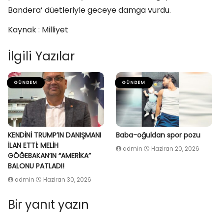
Bandera’ düetleriyle geceye damga vurdu.
Kaynak : Milliyet
İlgili Yazılar
GÜNDEM
GÜNDEM
KENDİNİ TRUMP’IN DANIŞMANI
Baba-oğuldan spor pozu
İLAN ETTİ: MELİH
admin
Haziran 20, 2026
GÖĞEBAKAN’IN “AMERİKA”
BALONU PATLADI!
admin
Haziran 30, 2026
Bir yanıt yazın