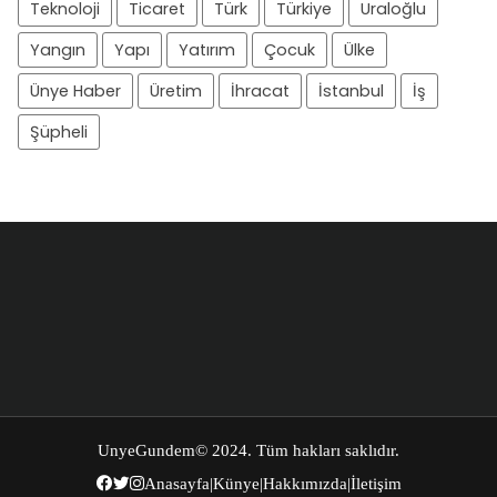
Teknoloji
Ticaret
Türk
Türkiye
Uraloğlu
Yangın
Yapı
Yatırım
Çocuk
Ülke
Ünye Haber
Üretim
İhracat
İstanbul
İş
Şüpheli
UnyeGundem
© 2024. Tüm hakları saklıdır.
Anasayfa
|
Künye
|
Hakkımızda
|
İletişim