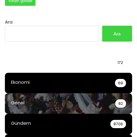
Ara
Ara
Bilgi
172
Ekonomi
69
Genel
82
Gündem
8706