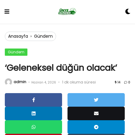
Skip
to
content
Anasayfa
›
Gündem
Gündem
‘Geleneksel düğün olacak’
admin
-
-
1 dk okuma süresi
Haziran 4, 2026
14
0