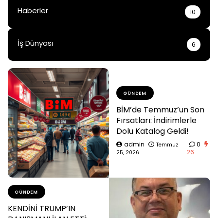
Haberler
10
İş Dünyası
6
GÜNDEM
BİM’de Temmuz’un Son
Fırsatları: İndirimlerle
Dolu Katalog Geldi!
admin
0
Temmuz
26
25, 2026
GÜNDEM
KENDİNİ TRUMP’IN