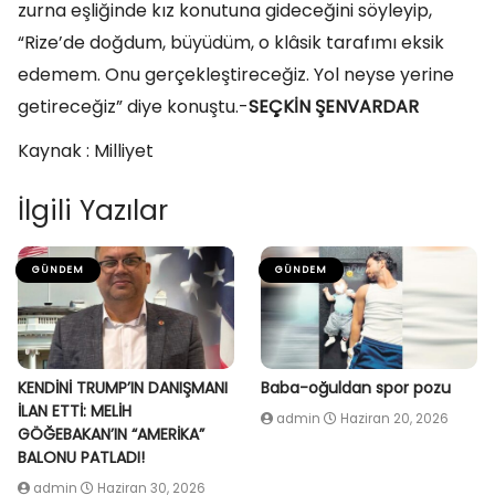
zurna eşliğinde kız konutuna gideceğini söyleyip,
“Rize’de doğdum, büyüdüm, o klâsik tarafımı eksik
edemem. Onu gerçekleştireceğiz. Yol neyse yerine
getireceğiz” diye konuştu.-
SEÇKİN ŞENVARDAR
Kaynak : Milliyet
İlgili Yazılar
GÜNDEM
GÜNDEM
KENDİNİ TRUMP’IN DANIŞMANI
Baba-oğuldan spor pozu
İLAN ETTİ: MELİH
admin
Haziran 20, 2026
GÖĞEBAKAN’IN “AMERİKA”
BALONU PATLADI!
admin
Haziran 30, 2026