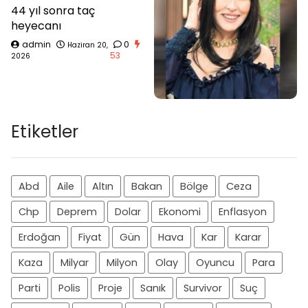
44 yıl sonra taç
heyecanı
admin
0
Haziran 20,
53
2026
Etiketler
Abd
Aile
Altın
Bakan
Bölge
Ceza
Chp
Deprem
Dolar
Ekonomi
Enflasyon
Erdoğan
Fiyat
Gün
Hava
Kar
Karar
Kaza
Milyar
Milyon
Olay
Oyuncu
Para
Parti
Polis
Proje
Sanık
Survivor
Suç