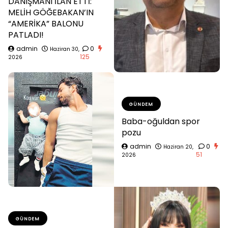
DANIŞMANI İLAN ETTİ:
MELİH GÖĞEBAKAN’IN
“AMERİKA” BALONU
PATLADI!
admin
0
Haziran 30,
125
2026
GÜNDEM
Baba-oğuldan spor
pozu
admin
0
Haziran 20,
51
2026
GÜNDEM