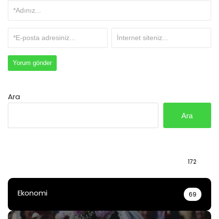
Ara
Ara
Bilgi
172
Ekonomi
69