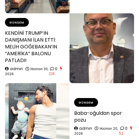
GÜNDEM
KENDİNİ TRUMP’IN
DANIŞMANI İLAN ETTİ:
MELİH GÖĞEBAKAN’IN
“AMERİKA” BALONU
PATLADI!
admin
0
Haziran 30,
128
2026
GÜNDEM
Baba-oğuldan spor
pozu
admin
0
Haziran 20,
52
2026