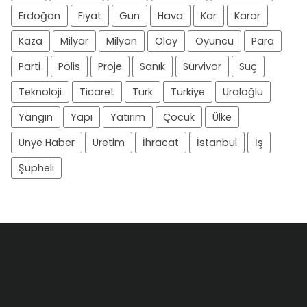
Erdoğan
Fiyat
Gün
Hava
Kar
Karar
Kaza
Milyar
Milyon
Olay
Oyuncu
Para
Parti
Polis
Proje
Sanık
Survivor
Suç
Teknoloji
Ticaret
Türk
Türkiye
Uraloğlu
Yangın
Yapı
Yatırım
Çocuk
Ülke
Ünye Haber
Üretim
İhracat
İstanbul
İş
Şüpheli