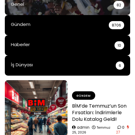
Genel
82
Gündem
8706
Haberler
10
İş Dünyası
6
GÜNDEM
BİM’de Temmuz’un Son
Fırsatları: İndirimlerle
Dolu Katalog Geldi!
admin
0
Temmuz
27
25, 2026