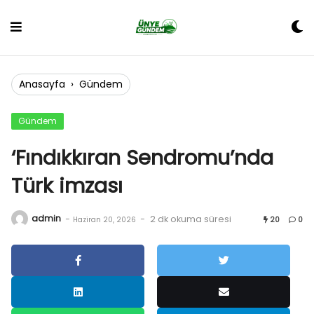
Skip
to
content
Anasayfa
›
Gündem
Gündem
‘Fındıkkıran Sendromu’nda
Türk imzası
admin
-
-
2 dk okuma süresi
Haziran 20, 2026
20
0