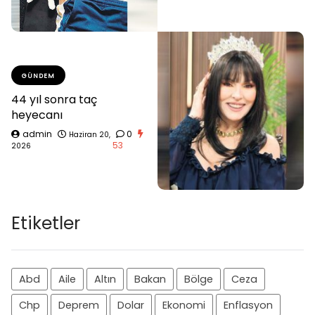
GÜNDEM
44 yıl sonra taç
heyecanı
admin
0
Haziran 20,
53
2026
Etiketler
Abd
Aile
Altın
Bakan
Bölge
Ceza
Chp
Deprem
Dolar
Ekonomi
Enflasyon