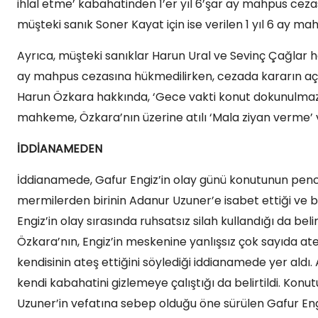
ihlal etme’ kabahatinden 1’er yıl 6’şar ay mahpus ceza
müşteki sanık Soner Kayat için ise verilen 1 yıl 6 ay m
Ayrıca, müşteki sanıklar Harun Ural ve Sevinç Çağlar h
ay mahpus cezasına hükmedilirken, cezada kararın açık
Harun Özkara hakkında, ‘Gece vakti konut dokunulmazlı
mahkeme, Özkara’nın üzerine atılı ‘Mala ziyan verme’ v
İDDİANAMEDEN
İddianamede, Gafur Engiz’in olay günü konutunun pencer
mermilerden birinin Adanur Uzuner’e isabet ettiği ve 
Engiz’in olay sırasında ruhsatsız silah kullandığı da bel
Özkara’nın, Engiz’in meskenine yanlışsız çok sayıda at
kendisinin ateş ettiğini söylediği iddianamede yer aldı.
kendi kabahatini gizlemeye çalıştığı da belirtildi. Ko
Uzuner’in vefatına sebep olduğu öne sürülen Gafur Eng