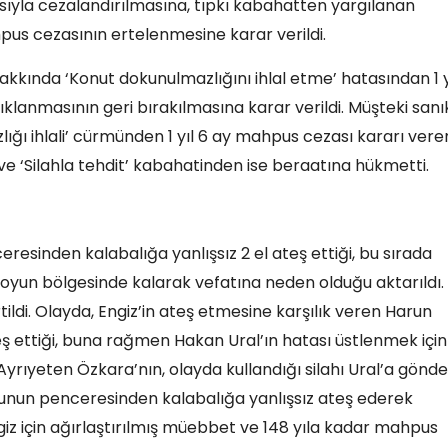
sıyla cezalandırılmasına, tıpkı kabahatten yargılanan
ahpus cezasının ertelenmesine karar verildi.
akkında ‘Konut dokunulmazlığını ihlal etme’ hatasından 1 y
lanmasının geri bırakılmasına karar verildi. Müşteki sanı
ğı ihlali’ cürmünden 1 yıl 6 ay mahpus cezası kararı vere
e ‘Silahla tehdit’ kabahatinden ise beraatına hükmetti.
esinden kalabalığa yanlışsız 2 el ateş ettiği, bu sırada
boyun bölgesinde kalarak vefatına neden olduğu aktarıldı.
irtildi. Olayda, Engiz’in ateş etmesine karşılık veren Harun
eş ettiği, buna rağmen Hakan Ural’ın hatası üstlenmek için
 Ayrıyeten Özkara’nın, olayda kullandığı silahı Ural’a gönde
nutunun penceresinden kalabalığa yanlışsız ateş ederek
iz için ağırlaştırılmış müebbet ve 148 yıla kadar mahpus