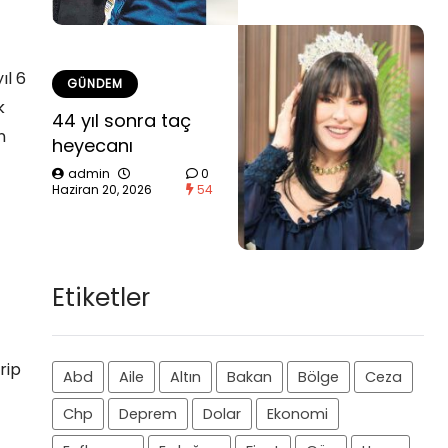
ıl 6
GÜNDEM
k
44 yıl sonra taç
n
heyecanı
admin
0
Haziran 20, 2026
54
Etiketler
rip
Abd
Aile
Altın
Bakan
Bölge
Ceza
Chp
Deprem
Dolar
Ekonomi