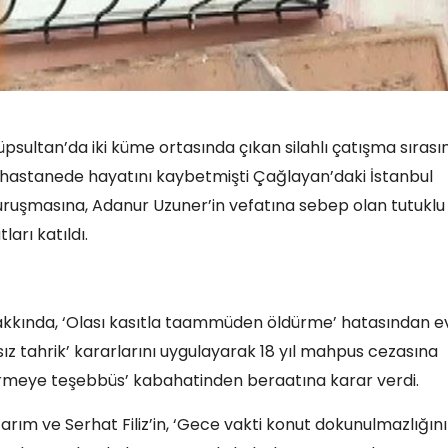
üpsultan’da iki küme ortasında çıkan silahlı çatışma sırası
ı hastanede hayatını kaybetmişti Çağlayan’daki İstanbul
uruşmasına, Adanur Uzuner’in vefatına sebep olan tutuklu
ları katıldı.
akkında, ‘Olası kasıtla taammüden öldürme’ hatasından e
tahrik’ kararlarını uygulayarak 18 yıl mahpus cezasına
ürmeye teşebbüs’ kabahatinden beraatına karar verdi.
rım ve Serhat Filiz’in, ‘Gece vakti konut dokunulmazlığını