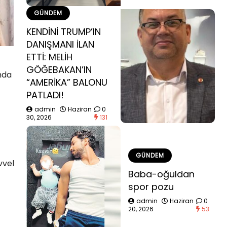
GÜNDEM
KENDİNİ TRUMP’IN
DANIŞMANI İLAN
ETTİ: MELİH
GÖĞEBAKAN’IN
nda
“AMERİKA” BALONU
PATLADI!
admin
Haziran
0
30, 2026
131
GÜNDEM
vvel
Baba-oğuldan
spor pozu
admin
Haziran
0
20, 2026
53