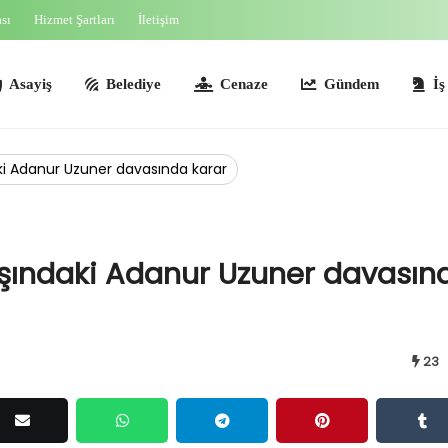
ası
Hizmet Şartları
İletişim
ş
Belediye
Cenaze
Gündem
İş İlanları
ki Adanur Uzuner davasında karar
aşındaki Adanur Uzuner davasın
23