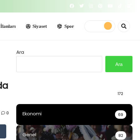
Siyaset
Spor
Ara
Ara
da
Bilgi
172
0
Ekonomi
69
Genel
82