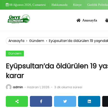
Skip
08 Ağustos 2026, Cumartesi
Hakkımızda
Künye
Gizlilik Politik
to
content
Anasayfa
Asayi
Anasayfa
›
Gündem
›
Eyüpsultan’da öldürülen 19 yaşında
Gündem
Eyüpsultan’da öldürülen 19 y
karar
admin
-
Haziran 1, 2026
-
3 dk okuma süresi