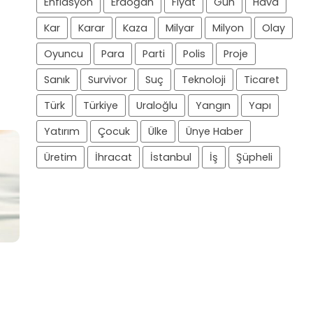
Enflasyon
Erdoğan
Fiyat
Gün
Hava
Kar
Karar
Kaza
Milyar
Milyon
Olay
Oyuncu
Para
Parti
Polis
Proje
Sanık
Survivor
Suç
Teknoloji
Ticaret
Türk
Türkiye
Uraloğlu
Yangın
Yapı
Yatırım
Çocuk
Ülke
Ünye Haber
Üretim
İhracat
İstanbul
İş
Şüpheli