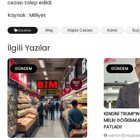
cezası talep edildi.
Kaynak : Milliyet
Ateş
Hapis Cezası
Karar
Suç
Etiketler
İlgili Yazılar
GÜNDEM
GÜNDEM
KENDİNİ TRUMP’IN
MELİH GÖĞEBAKAN
PATLADI!
admin
Haziran