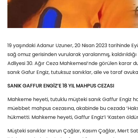
19 yaşındaki Adanur Uzuner, 20 Nisan 2023 tarihinde Ey
sağ omuz gerisinden vurularak yaralanmış, kaldırıldığ
Adliyesi 30. Ağır Ceza Mahkemesi’nde görülen karar d
sanık Gafur Engiz, tutuksuz sanıklar, aile ve taraf avukat
SANIK GAFFUR ENGİZ’E 18 YIL MAHPUS CEZASI
Mahkeme heyeti, tutuklu müşteki sanık Gaffur Engiz h
müebbet mahpus cezasına, akabinde bu cezada ‘Haksız 
hükmetti. Mahkeme heyeti, Gaffur Engiz’i ‘Kasten öld
Müşteki sanıklar Harun Çağlar, Kasım Çağlar, Mert Sata