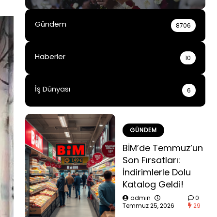
Gündem
8706
Haberler
10
İş Dünyası
6
GÜNDEM
BİM’de Temmuz’un
Son Fırsatları:
İndirimlerle Dolu
Katalog Geldi!
admin
0
Temmuz 25, 2026
29