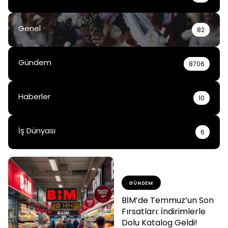
Genel
82
Gündem
8706
Haberler
10
İş Dünyası
6
GÜNDEM
BİM’de Temmuz’un Son
Fırsatları: İndirimlerle
Dolu Katalog Geldi!