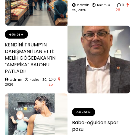
admin
0
Temmuz
26
25, 2026
GÜNDEM
KENDİNİ TRUMP’IN
DANIŞMANI İLAN ETTİ:
MELİH GÖĞEBAKAN’IN
“AMERİKA” BALONU
PATLADI!
admin
0
Haziran 30,
125
2026
GÜNDEM
Baba-oğuldan spor
pozu