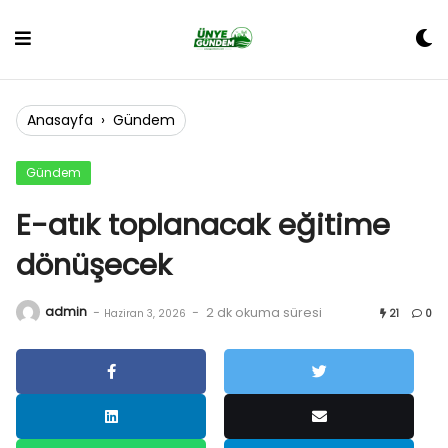
Skip
to
content
Anasayfa
›
Gündem
Gündem
E-atık toplanacak eğitime
dönüşecek
admin
-
-
2 dk okuma süresi
Haziran 3, 2026
21
0