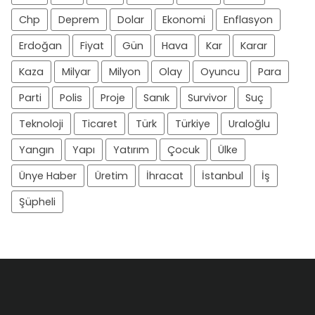
Chp
Deprem
Dolar
Ekonomi
Enflasyon
Erdoğan
Fiyat
Gün
Hava
Kar
Karar
Kaza
Milyar
Milyon
Olay
Oyuncu
Para
Parti
Polis
Proje
Sanık
Survivor
Suç
Teknoloji
Ticaret
Türk
Türkiye
Uraloğlu
Yangın
Yapı
Yatırım
Çocuk
Ülke
Ünye Haber
Üretim
İhracat
İstanbul
İş
Şüpheli