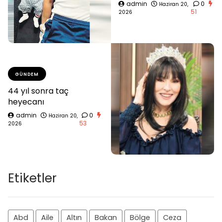
admin
0
Haziran 20,
51
2026
GÜNDEM
44 yıl sonra taç
heyecanı
admin
0
Haziran 20,
53
2026
Etiketler
Abd
Aile
Altın
Bakan
Bölge
Ceza