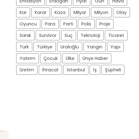
Enflasyon
Erdoğan
Fiyat
Gün
Hava
Kar
Karar
Kaza
Milyar
Milyon
Olay
Oyuncu
Para
Parti
Polis
Proje
Sanık
Survivor
Suç
Teknoloji
Ticaret
Türk
Türkiye
Uraloğlu
Yangın
Yapı
Yatırım
Çocuk
Ülke
Ünye Haber
Üretim
İhracat
İstanbul
İş
Şüpheli