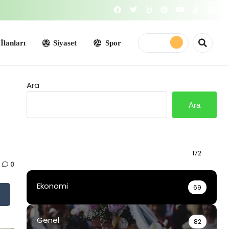
Siyaset
Spor
Ara
Ara
Bilgi
172
0
Ekonomi
69
Genel
82