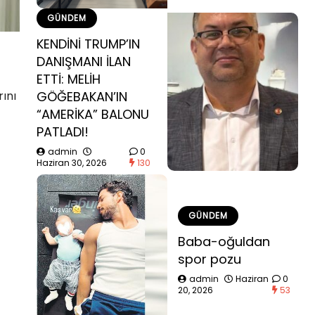
GÜNDEM
KENDİNİ TRUMP’IN
DANIŞMANI İLAN
ETTİ: MELİH
ını
GÖĞEBAKAN’IN
“AMERİKA” BALONU
PATLADI!
admin
0
Haziran 30, 2026
130
GÜNDEM
Baba-oğuldan
spor pozu
admin
Haziran
0
20, 2026
53