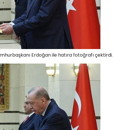
mhurbaşkanı Erdoğan ile hatıra fotoğrafı çektirdi.