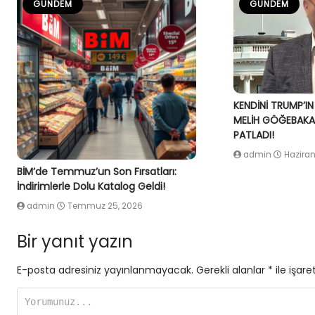
GÜNDEM
GÜNDEM
KENDİNİ TRUMP’IN
MELİH GÖĞEBAKAN
PATLADI!
admin
Haziran
BİM’de Temmuz’un Son Fırsatları:
İndirimlerle Dolu Katalog Geldi!
admin
Temmuz 25, 2026
Bir yanıt yazın
E-posta adresiniz yayınlanmayacak.
Gerekli alanlar
*
ile işare