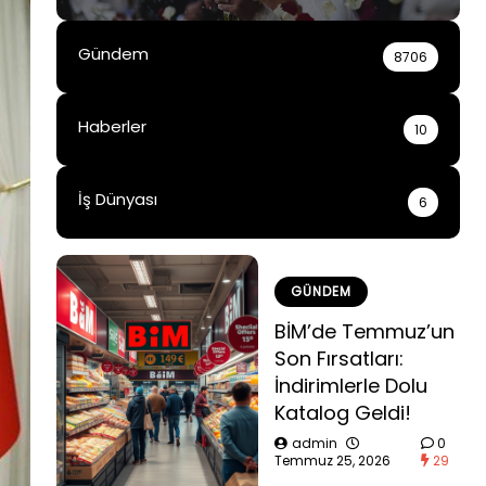
Gündem
8706
Haberler
10
İş Dünyası
6
GÜNDEM
BİM’de Temmuz’un
Son Fırsatları:
İndirimlerle Dolu
Katalog Geldi!
admin
0
Temmuz 25, 2026
29