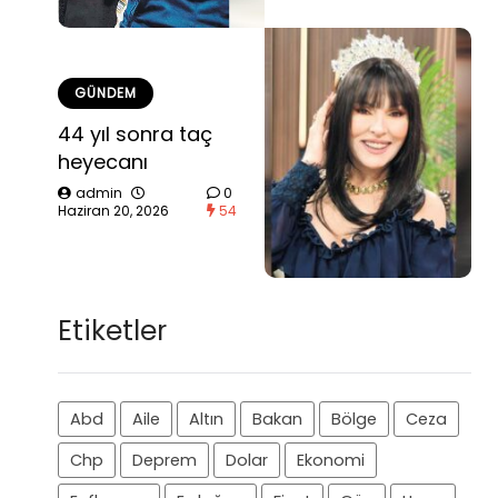
GÜNDEM
44 yıl sonra taç
heyecanı
admin
0
Haziran 20, 2026
54
Etiketler
Abd
Aile
Altın
Bakan
Bölge
Ceza
Chp
Deprem
Dolar
Ekonomi