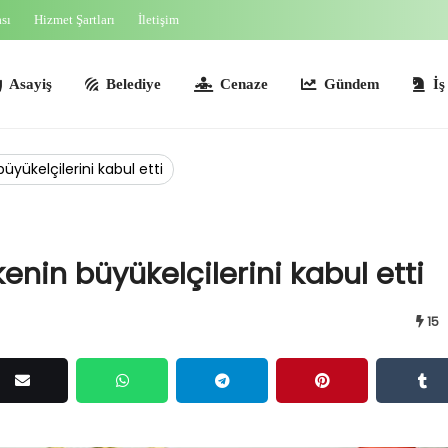
ası
Hizmet Şartları
İletişim
ş
Belediye
Cenaze
Gündem
İş İlanları
yükelçilerini kabul etti
in büyükelçilerini kabul etti
15