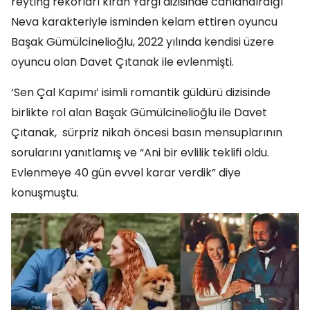
reyting rekorları kıran Yargı dizisinde canlandırdığı
Neva karakteriyle isminden kelam ettiren oyuncu
Başak Gümülcinelioğlu, 2022 yılında kendisi üzere
oyuncu olan Davet Çıtanak ile evlenmişti.
‘Sen Çal Kapımı’ isimli romantik güldürü dizisinde
birlikte rol alan Başak Gümülcinelioğlu ile Davet
Çıtanak, sürpriz nikah öncesi basın mensuplarının
sorularını yanıtlamış ve “Ani bir evlilik teklifi oldu.
Evlenmeye 40 gün evvel karar verdik” diye
konuşmuştu.