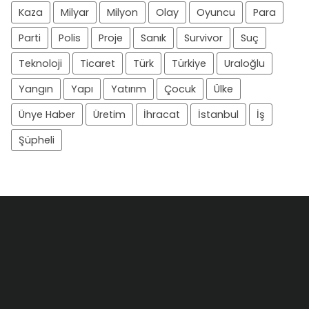
Kaza
Milyar
Milyon
Olay
Oyuncu
Para
Parti
Polis
Proje
Sanık
Survivor
Suç
Teknoloji
Ticaret
Türk
Türkiye
Uraloğlu
Yangın
Yapı
Yatırım
Çocuk
Ülke
Ünye Haber
Üretim
İhracat
İstanbul
İş
Şüpheli