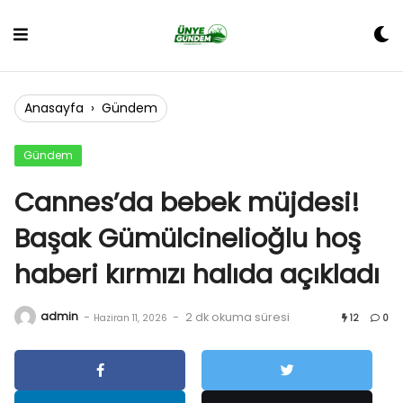
Skip
to
content
Anasayfa
›
Gündem
Gündem
Cannes’da bebek müjdesi!
Başak Gümülcinelioğlu hoş
haberi kırmızı halıda açıkladı
admin
-
-
2 dk okuma süresi
Haziran 11, 2026
12
0