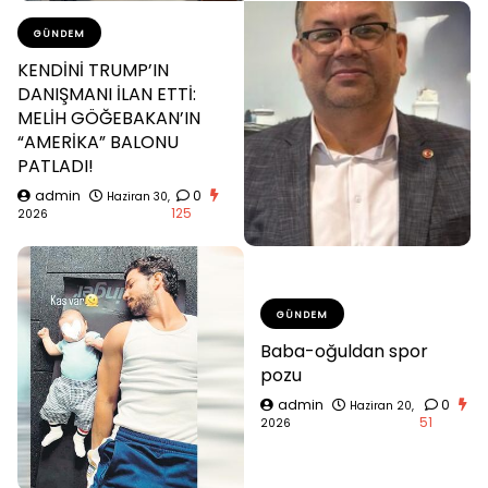
GÜNDEM
KENDİNİ TRUMP’IN
DANIŞMANI İLAN ETTİ:
MELİH GÖĞEBAKAN’IN
“AMERİKA” BALONU
PATLADI!
admin
0
Haziran 30,
125
2026
GÜNDEM
Baba-oğuldan spor
pozu
admin
0
Haziran 20,
51
2026