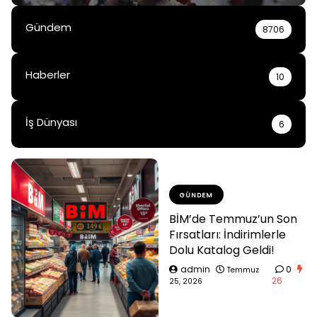
Gündem
8706
Haberler
10
İş Dünyası
6
GÜNDEM
BİM’de Temmuz’un Son
Fırsatları: İndirimlerle
Dolu Katalog Geldi!
admin
0
Temmuz
26
25, 2026