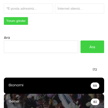
Ara
Ara
Bilgi
172
Ekonomi
69
Genel
82