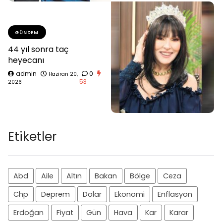
GÜNDEM
44 yıl sonra taç
heyecanı
admin
0
Haziran 20,
53
2026
Etiketler
Abd
Aile
Altın
Bakan
Bölge
Ceza
Chp
Deprem
Dolar
Ekonomi
Enflasyon
Erdoğan
Fiyat
Gün
Hava
Kar
Karar