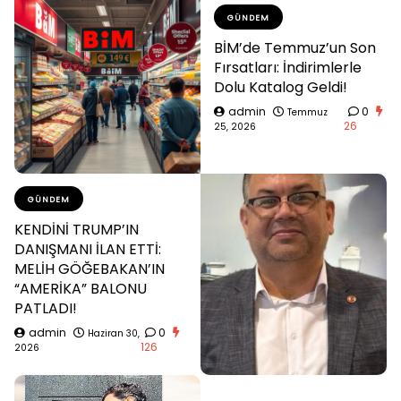
GÜNDEM
BİM’de Temmuz’un Son
Fırsatları: İndirimlerle
Dolu Katalog Geldi!
admin
0
Temmuz
26
25, 2026
GÜNDEM
KENDİNİ TRUMP’IN
DANIŞMANI İLAN ETTİ:
MELİH GÖĞEBAKAN’IN
“AMERİKA” BALONU
PATLADI!
admin
0
Haziran 30,
126
2026