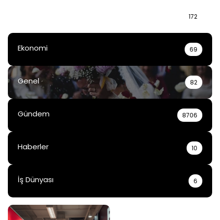
Bilgi
172
Ekonomi
69
Genel
82
Gündem
8706
Haberler
10
İş Dünyası
6