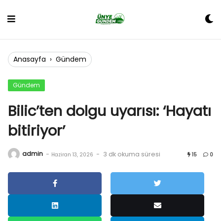
Skip
to
content
Anasayfa
›
Gündem
Gündem
Bilic’ten dolgu uyarısı: ‘Hayatı
bitiriyor’
admin
-
-
3 dk okuma süresi
Haziran 13, 2026
15
0