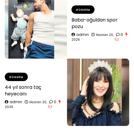
GÜNDEM
Baba-oğuldan spor
pozu
admin
0
Haziran 20,
52
2026
GÜNDEM
44 yıl sonra taç
heyecanı
admin
0
Haziran 20,
53
2026