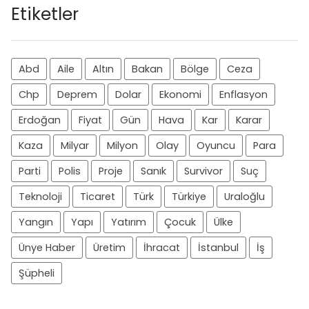
Etiketler
Abd
Aile
Altın
Bakan
Bölge
Ceza
Chp
Deprem
Dolar
Ekonomi
Enflasyon
Erdoğan
Fiyat
Gün
Hava
Kar
Karar
Kaza
Milyar
Milyon
Olay
Oyuncu
Para
Parti
Polis
Proje
Sanık
Survivor
Suç
Teknoloji
Ticaret
Türk
Türkiye
Uraloğlu
Yangın
Yapı
Yatırım
Çocuk
Ülke
Ünye Haber
Üretim
İhracat
İstanbul
İş
Şüpheli