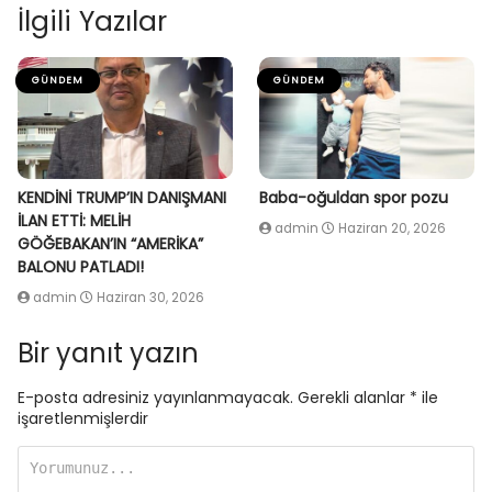
İlgili Yazılar
GÜNDEM
GÜNDEM
KENDİNİ TRUMP’IN DANIŞMANI
Baba-oğuldan spor pozu
İLAN ETTİ: MELİH
admin
Haziran 20, 2026
GÖĞEBAKAN’IN “AMERİKA”
BALONU PATLADI!
admin
Haziran 30, 2026
Bir yanıt yazın
E-posta adresiniz yayınlanmayacak.
Gerekli alanlar
*
ile
işaretlenmişlerdir