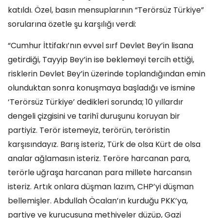
katıldı. Özel, basın mensuplarının “Terörsüz Türkiye”
sorularına özetle şu karşılığı verdi:
“Cumhur İttifakı’nın evvel sırf Devlet Bey’in lisana
getirdiği, Tayyip Bey’in ise beklemeyi tercih ettiği,
risklerin Devlet Bey’in üzerinde toplandığından emin
olunduktan sonra konuşmaya başladığı ve ismine
‘Terörsüz Türkiye’ dedikleri sorunda; 10 yıllardır
dengeli çizgisini ve tarihî duruşunu koruyan bir
partiyiz. Terör istemeyiz, terörün, teröristin
karşısındayız. Barış isteriz, Türk de olsa Kürt de olsa
analar ağlamasın isteriz. Teröre harcanan para,
terörle uğraşa harcanan para millete harcansın
isteriz. Artık onlara düşman lazım, CHP’yi düşman
bellemişler. Abdullah Öcalan’ın kurduğu PKK’ya,
partiye ve kurucusuna methiyeler düzüp, Gazi