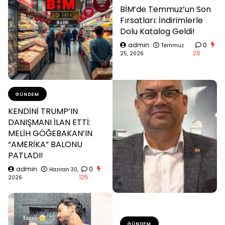
BİM’de Temmuz’un Son
Fırsatları: İndirimlerle
Dolu Katalog Geldi!
admin
0
Temmuz
26
25, 2026
GÜNDEM
KENDİNİ TRUMP’IN
DANIŞMANI İLAN ETTİ:
MELİH GÖĞEBAKAN’IN
“AMERİKA” BALONU
PATLADI!
admin
0
Haziran 30,
125
2026
GÜNDEM