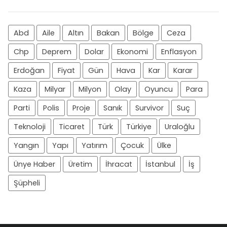
Abd
Aile
Altın
Bakan
Bölge
Ceza
Chp
Deprem
Dolar
Ekonomi
Enflasyon
Erdoğan
Fiyat
Gün
Hava
Kar
Karar
Kaza
Milyar
Milyon
Olay
Oyuncu
Para
Parti
Polis
Proje
Sanık
Survivor
Suç
Teknoloji
Ticaret
Türk
Türkiye
Uraloğlu
Yangın
Yapı
Yatırım
Çocuk
Ülke
Ünye Haber
Üretim
İhracat
İstanbul
İş
Şüpheli