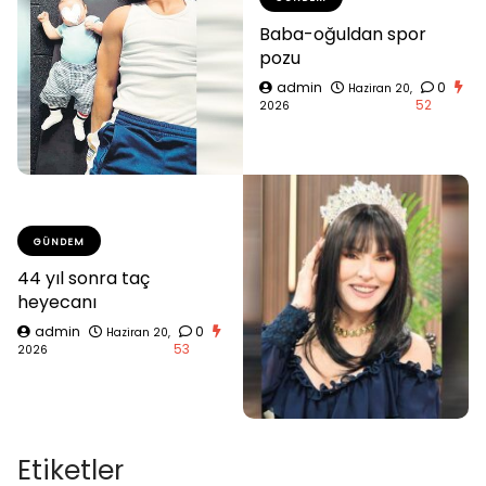
Baba-oğuldan spor
pozu
admin
0
Haziran 20,
52
2026
GÜNDEM
44 yıl sonra taç
heyecanı
admin
0
Haziran 20,
53
2026
Etiketler