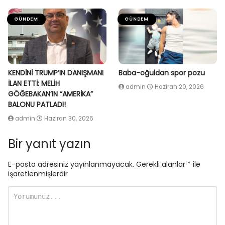
GÜNDEM
GÜNDEM
KENDİNİ TRUMP’IN DANIŞMANI
Baba-oğuldan spor pozu
İLAN ETTİ: MELİH
admin
Haziran 20, 2026
GÖĞEBAKAN’IN “AMERİKA”
BALONU PATLADI!
admin
Haziran 30, 2026
Bir yanıt yazın
E-posta adresiniz yayınlanmayacak.
Gerekli alanlar
*
ile
işaretlenmişlerdir