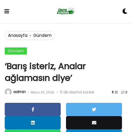
Skip
to
content
Anasayfa
›
Gündem
Gündem
‘Barış isteriz, Analar
ağlamasın diye’
admin
-
-
5 dk okuma süresi
Mayıs 30, 2026
21
0