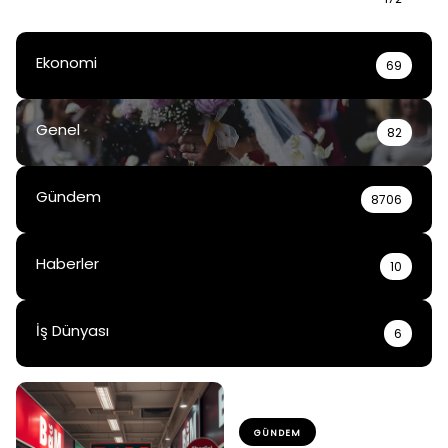
Ekonomi
69
Genel
82
Gündem
8706
Haberler
10
İş Dünyası
6
GÜNDEM