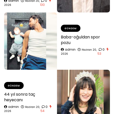
admin
0
Haziran 30,
130
2026
GÜNDEM
Baba-oğuldan spor
pozu
admin
0
Haziran 20,
53
2026
GÜNDEM
44 yıl sonra taç
heyecanı
admin
0
Haziran 20,
54
2026