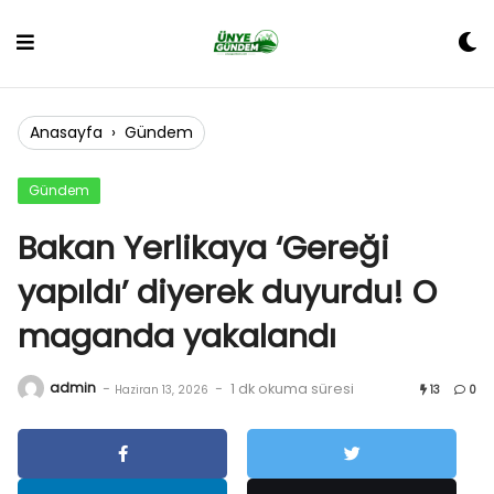
Skip
to
content
Anasayfa
›
Gündem
Gündem
Bakan Yerlikaya ‘Gereği
yapıldı’ diyerek duyurdu! O
maganda yakalandı
admin
-
-
1 dk okuma süresi
Haziran 13, 2026
13
0