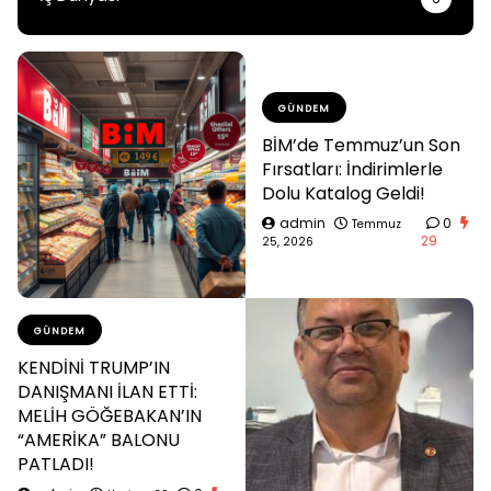
GÜNDEM
BİM’de Temmuz’un Son
Fırsatları: İndirimlerle
Dolu Katalog Geldi!
admin
0
Temmuz
29
25, 2026
GÜNDEM
KENDİNİ TRUMP’IN
DANIŞMANI İLAN ETTİ:
MELİH GÖĞEBAKAN’IN
“AMERİKA” BALONU
PATLADI!