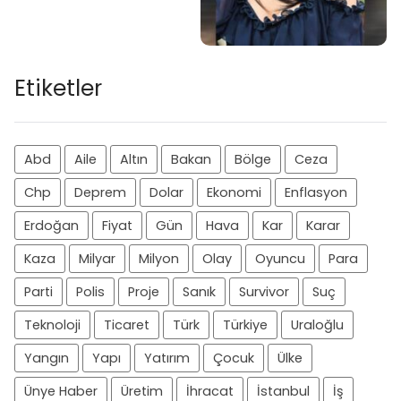
Etiketler
Abd
Aile
Altın
Bakan
Bölge
Ceza
Chp
Deprem
Dolar
Ekonomi
Enflasyon
Erdoğan
Fiyat
Gün
Hava
Kar
Karar
Kaza
Milyar
Milyon
Olay
Oyuncu
Para
Parti
Polis
Proje
Sanık
Survivor
Suç
Teknoloji
Ticaret
Türk
Türkiye
Uraloğlu
Yangın
Yapı
Yatırım
Çocuk
Ülke
Ünye Haber
Üretim
İhracat
İstanbul
İş