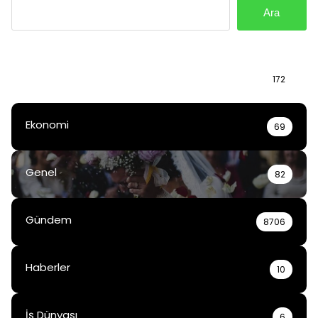
Ara
Bilgi
172
Ekonomi
69
Genel
82
Gündem
8706
Haberler
10
İş Dünyası
6