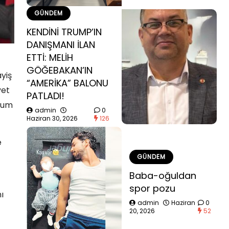
GÜNDEM
KENDİNİ TRUMP’IN
DANIŞMANI İLAN
ETTİ: MELİH
GÖĞEBAKAN’IN
yiş
“AMERİKA” BALONU
yet
PATLADI!
urum
admin
0
Haziran 30, 2026
126
e
GÜNDEM
Baba-oğuldan
spor pozu
ı
admin
Haziran
0
20, 2026
52