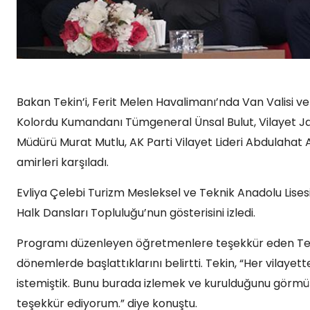
Bakan Tekin’i, Ferit Melen Havalimanı’nda Van Valisi v
Kolordu Kumandanı Tümgeneral Ünsal Bulut, Vilayet
Müdürü Murat Mutlu, AK Parti Vilayet Lideri Abdulah
amirleri karşıladı.
Evliya Çelebi Turizm Mesleksel ve Teknik Anadolu Lise
Halk Dansları Topluluğu’nun gösterisini izledi.
Programı düzenleyen öğretmenlere teşekkür eden Tekin
dönemlerde başlattıklarını belirtti. Tekin, “Her vilay
istemiştik. Bunu burada izlemek ve kurulduğunu görm
teşekkür ediyorum.” diye konuştu.