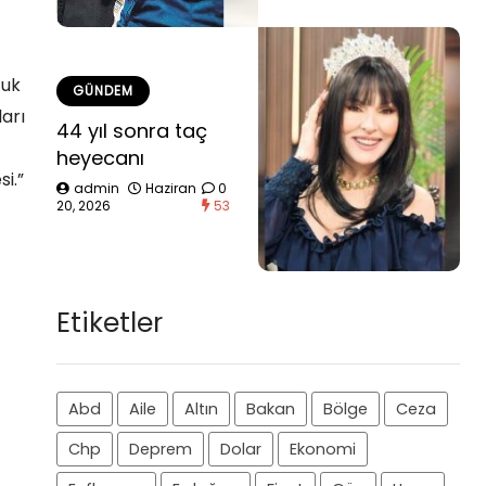
cuk
GÜNDEM
arı
44 yıl sonra taç
heyecanı
i.”
admin
Haziran
0
20, 2026
53
Etiketler
Abd
Aile
Altın
Bakan
Bölge
Ceza
Chp
Deprem
Dolar
Ekonomi