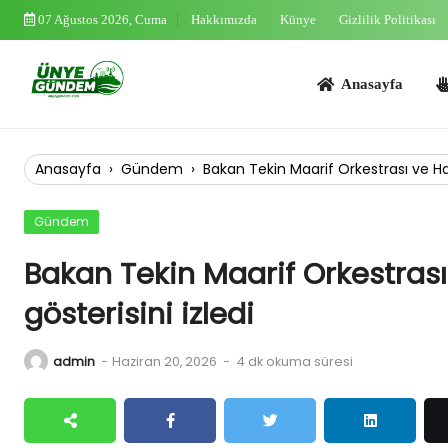
Skip
07 Ağustos 2026, Cuma
Hakkımızda
Künye
Gizlilik Politikası
to
content
Anasayfa
Asayi
Anasayfa
›
Gündem
›
Bakan Tekin Maarif Orkestrası ve Hal
Gündem
Bakan Tekin Maarif Orkestrası
gösterisini izledi
admin
-
Haziran 20, 2026
-
4 dk okuma süresi