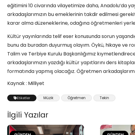
eğitimini 10 civarında vilayetimize daha, Anadolu’da y
arkadaşlarımızın bu emeklerinin takdir edilmesi gerek
karar alma düzeneklerine, odağına öğretmenleri yerleş
Kültür yayınlarında telif eser konusunda sorun yaşandığı
bunu da buradan duyurmuş olayım. Öykü, hikaye ve ro
Talim ve Terbiye Kurulu Başkanlığımız kıymetlendirec
arkadaşlarımızın yazdığı kültür yapıtlarını ders kitapl
formatında yapmış olacağız. Öğretmen arkadaşlarımız
Kaynak : Milliyet
Müzik
Öğretmen
Tekin
Etiketler
İlgili Yazılar
GÜNDEM
GÜNDEM