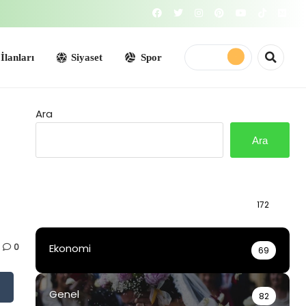
Siyaset
Spor
Ara
Ara
Bilgi
172
0
Ekonomi
69
Genel
82