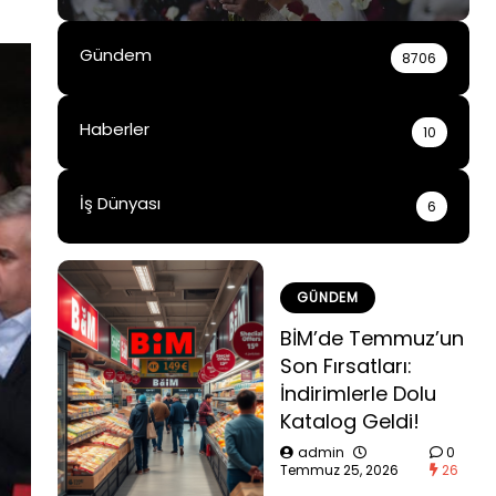
Gündem
8706
Haberler
10
İş Dünyası
6
GÜNDEM
BİM’de Temmuz’un
Son Fırsatları:
İndirimlerle Dolu
Katalog Geldi!
admin
0
Temmuz 25, 2026
26