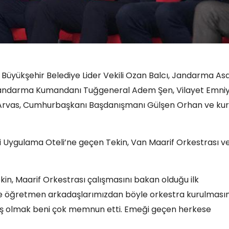
e Büyükşehir Belediye Lider Vekili Ozan Balcı, Jandarma Asa
 Jandarma Kumandanı Tuğgeneral Adem Şen, Vilayet Emni
at Arvas, Cumhurbaşkanı Başdanışmanı Gülşen Orhan ve k
si Uygulama Oteli’ne geçen Tekin, Van Maarif Orkestrası v
, Maarif Orkestrası çalışmasını bakan olduğu ilk
ette öğretmen arkadaşlarımızdan böyle orkestra kurulmasın
üş olmak beni çok memnun etti. Emeği geçen herkese