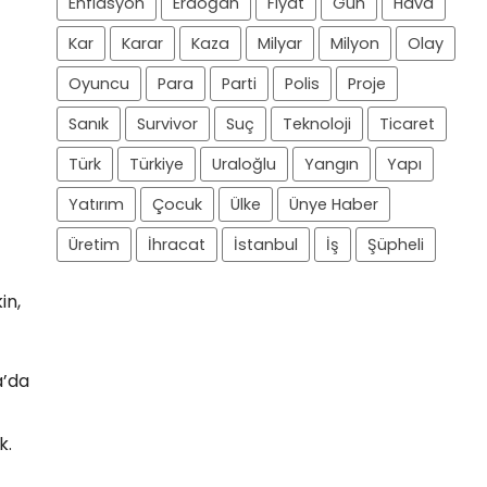
Enflasyon
Erdoğan
Fiyat
Gün
Hava
Kar
Karar
Kaza
Milyar
Milyon
Olay
Oyuncu
Para
Parti
Polis
Proje
Sanık
Survivor
Suç
Teknoloji
Ticaret
Türk
Türkiye
Uraloğlu
Yangın
Yapı
Yatırım
Çocuk
Ülke
Ünye Haber
Üretim
İhracat
İstanbul
İş
Şüpheli
in,
a’da
k.