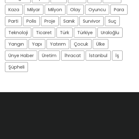
Kaza
Milyar
Milyon
Olay
Oyuncu
Para
Parti
Polis
Proje
Sanık
Survivor
Suç
Teknoloji
Ticaret
Türk
Türkiye
Uraloğlu
Yangın
Yapı
Yatırım
Çocuk
Ülke
Ünye Haber
Üretim
İhracat
İstanbul
İş
Şüpheli