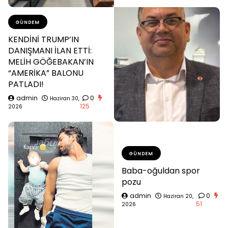
GÜNDEM
KENDİNİ TRUMP’IN
DANIŞMANI İLAN ETTİ:
MELİH GÖĞEBAKAN’IN
“AMERİKA” BALONU
PATLADI!
admin
0
Haziran 30,
125
2026
GÜNDEM
Baba-oğuldan spor
pozu
admin
0
Haziran 20,
51
2026