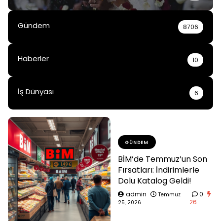
Gündem
8706
Haberler
10
İş Dünyası
6
GÜNDEM
BİM’de Temmuz’un Son
Fırsatları: İndirimlerle
Dolu Katalog Geldi!
admin
0
Temmuz
26
25, 2026