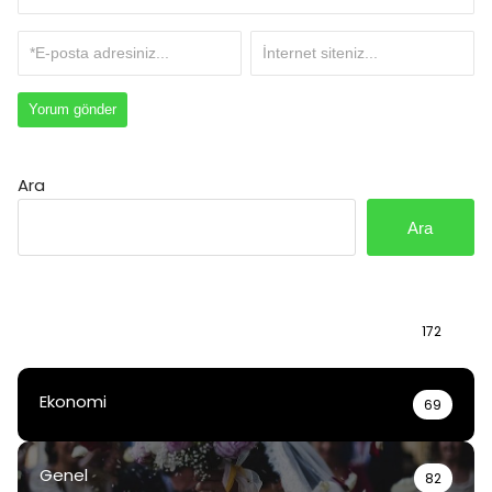
Ara
Ara
Bilgi
172
Ekonomi
69
Genel
82