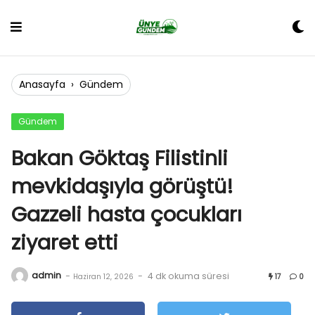
Skip
to
content
Anasayfa
›
Gündem
Gündem
Bakan Göktaş Filistinli
mevkidaşıyla görüştü!
Gazzeli hasta çocukları
ziyaret etti
admin
-
-
4 dk okuma süresi
Haziran 12, 2026
17
0