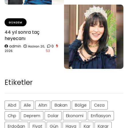
GÜNDEM
44 yıl sonra taç
heyecanı
admin
0
Haziran 20,
53
2026
Etiketler
Abd
Aile
Altın
Bakan
Bölge
Ceza
Chp
Deprem
Dolar
Ekonomi
Enflasyon
Erdoğan
Fiyat
Gün
Hava
Kar
Karar