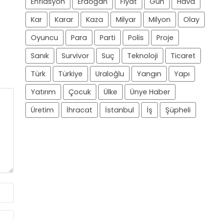
Enflasyon
Erdoğan
Fiyat
Gün
Hava
Kar
Karar
Kaza
Milyar
Milyon
Olay
Oyuncu
Para
Parti
Polis
Proje
Sanık
Survivor
Suç
Teknoloji
Ticaret
Türk
Türkiye
Uraloğlu
Yangın
Yapı
Yatırım
Çocuk
Ülke
Ünye Haber
Üretim
İhracat
İstanbul
İş
Şüpheli