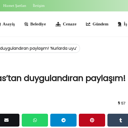
Hizmet Şartları
İletişim
ş
Belediye
Cenaze
Gündem
İş İlanları
duygulandıran paylaşım! ‘Nurlarda uyu’
as’tan duygulandıran paylaşım!
57