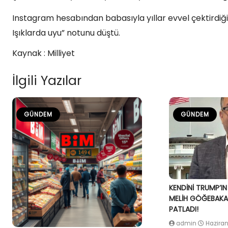
Instagram hesabından babasıyla yıllar evvel çektirdiği
Işıklarda uyu” notunu düştü.
Kaynak : Milliyet
İlgili Yazılar
GÜNDEM
GÜNDEM
KENDİNİ TRUMP’IN
MELİH GÖĞEBAKAN
PATLADI!
admin
Haziran