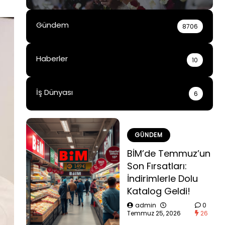
Gündem
8706
Haberler
10
İş Dünyası
6
GÜNDEM
BİM’de Temmuz’un
Son Fırsatları:
İndirimlerle Dolu
Katalog Geldi!
admin
0
Temmuz 25, 2026
26