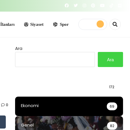
Siyaset
Spor
Ara
Ara
Bilgi
172
0
Ekonomi
69
Genel
82