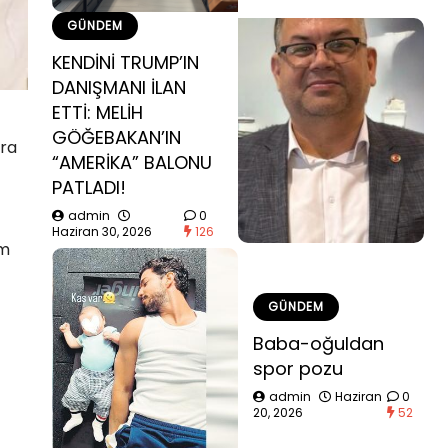
GÜNDEM
KENDİNİ TRUMP’IN
DANIŞMANI İLAN
ETTİ: MELİH
GÖĞEBAKAN’IN
ara
“AMERİKA” BALONU
PATLADI!
admin
0
Haziran 30, 2026
126
ım
GÜNDEM
Baba-oğuldan
spor pozu
admin
Haziran
0
20, 2026
52