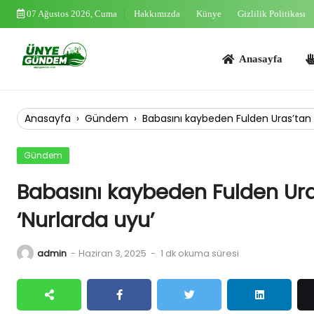
Skip
07 Ağustos 2026, Cuma
Hakkımızda
Künye
Gizlilik Politikası
to
content
Anasayfa
Asayi
Anasayfa
›
Gündem
›
Babasını kaybeden Fulden Uras’tan 
Gündem
Babasını kaybeden Fulden Ur
‘Nurlarda uyu’
admin
-
Haziran 3, 2025
-
1 dk okuma süresi