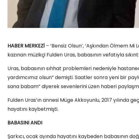
HABER MERKEZİ
– ‘Bensiz Olsun’, ‘Aşkından Ölmem Mi La
kazınan müzikçi Fulden Uras, babasının vefatıyla sıkıntı
Uras, babasının sıhhat problemleri nedeniyle hastaned
yardımcımız olsun” demişti. Saatler sonra yeni bir p
sana babam” diyerek sevenlerini üzen haberi paylaşmı
Fulden Uras’ın annesi Müge Akkoyunlu, 2017 yılında geç
hayatını kaybetmişti.
BABASINI ANDI
Şarkıcı, ocak ayında hayatını kaybeden babasının doğ