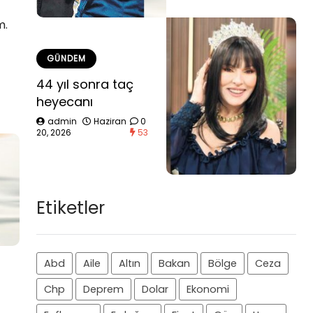
m.
GÜNDEM
44 yıl sonra taç
heyecanı
admin
Haziran
0
20, 2026
53
Etiketler
Abd
Aile
Altın
Bakan
Bölge
Ceza
Chp
Deprem
Dolar
Ekonomi