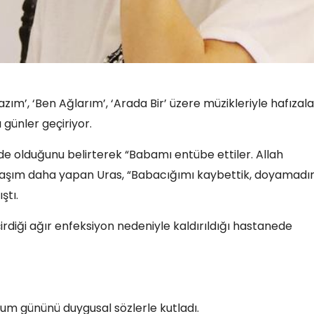
zım’, ‘Ben Ağlarım’, ‘Arada Bir’ üzere müzikleriyle hafızal
 günler geçiriyor.
e olduğunu belirterek “Babamı entübe ettiler. Allah
aylaşım daha yapan Uras, “Babacığımı kaybettik, doyamad
ştı.
irdiği ağır enfeksiyon nedeniyle kaldırıldığı hastanede
um gününü duygusal sözlerle kutladı.