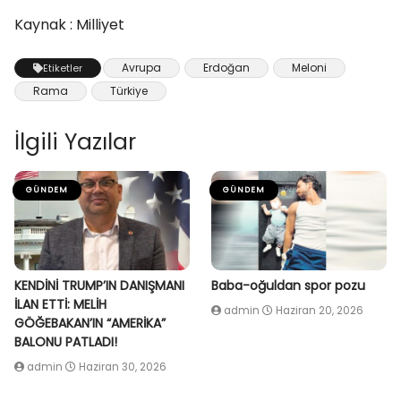
Kaynak : Milliyet
Avrupa
Erdoğan
Meloni
Etiketler
Rama
Türkiye
İlgili Yazılar
GÜNDEM
GÜNDEM
KENDİNİ TRUMP’IN DANIŞMANI
Baba-oğuldan spor pozu
İLAN ETTİ: MELİH
admin
Haziran 20, 2026
GÖĞEBAKAN’IN “AMERİKA”
BALONU PATLADI!
admin
Haziran 30, 2026