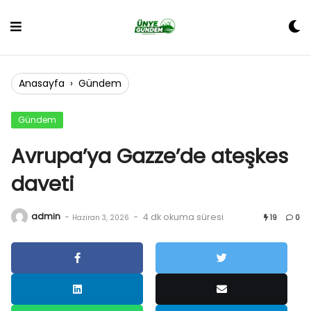
Skip
to
content
Anasayfa
›
Gündem
Gündem
Avrupa’ya Gazze’de ateşkes
daveti
admin
-
-
4 dk okuma süresi
Haziran 3, 2026
19
0