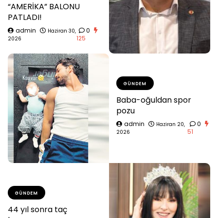
“AMERİKA” BALONU
PATLADI!
admin
0
Haziran 30,
125
2026
GÜNDEM
Baba-oğuldan spor
pozu
admin
0
Haziran 20,
51
2026
GÜNDEM
44 yıl sonra taç