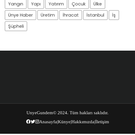
Yangın
Yapı
Yatırım
Çocuk
Ülke
Ünye Haber
Üretim
İhracat
İstanbul
İş
Şüpheli
UnyeGundem
© 2024. Tüm hakları saklıdır.
Anasayfa
|
Künye
|
Hakkımızda
|
İletişim