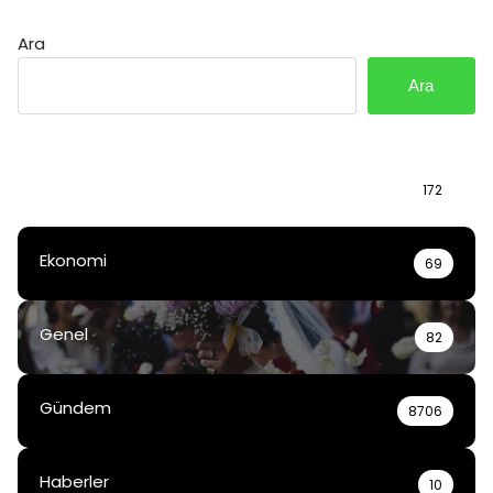
Ara
Ara
Bilgi
172
Ekonomi
69
Genel
82
Gündem
8706
Haberler
10