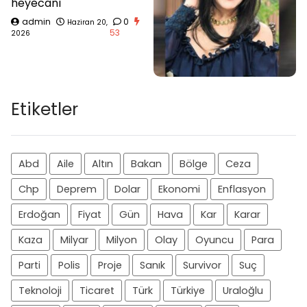
heyecanı
admin
0
Haziran 20,
53
2026
Etiketler
Abd
Aile
Altın
Bakan
Bölge
Ceza
Chp
Deprem
Dolar
Ekonomi
Enflasyon
Erdoğan
Fiyat
Gün
Hava
Kar
Karar
Kaza
Milyar
Milyon
Olay
Oyuncu
Para
Parti
Polis
Proje
Sanık
Survivor
Suç
Teknoloji
Ticaret
Türk
Türkiye
Uraloğlu