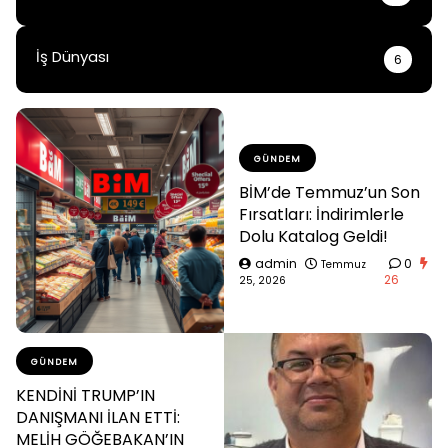
İş Dünyası
6
GÜNDEM
BİM’de Temmuz’un Son
Fırsatları: İndirimlerle
Dolu Katalog Geldi!
admin
0
Temmuz
26
25, 2026
GÜNDEM
KENDİNİ TRUMP’IN
DANIŞMANI İLAN ETTİ:
MELİH GÖĞEBAKAN’IN