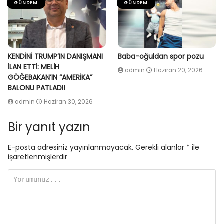
GÜNDEM
GÜNDEM
KENDİNİ TRUMP’IN DANIŞMANI
Baba-oğuldan spor pozu
İLAN ETTİ: MELİH
admin
Haziran 20, 2026
GÖĞEBAKAN’IN “AMERİKA”
BALONU PATLADI!
admin
Haziran 30, 2026
Bir yanıt yazın
E-posta adresiniz yayınlanmayacak.
Gerekli alanlar
*
ile
işaretlenmişlerdir