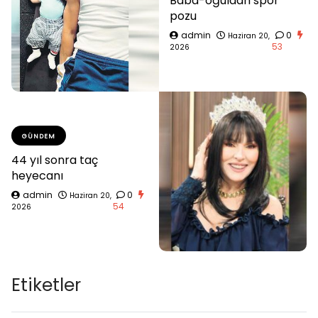
Baba-oğuldan spor
pozu
admin
0
Haziran 20,
53
2026
GÜNDEM
44 yıl sonra taç
heyecanı
admin
0
Haziran 20,
54
2026
Etiketler