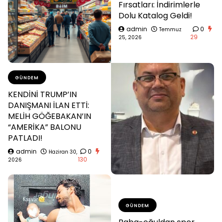
Fırsatları: İndirimlerle
Dolu Katalog Geldi!
admin
0
Temmuz
29
25, 2026
GÜNDEM
KENDİNİ TRUMP’IN
DANIŞMANI İLAN ETTİ:
MELİH GÖĞEBAKAN’IN
“AMERİKA” BALONU
PATLADI!
admin
0
Haziran 30,
130
2026
GÜNDEM