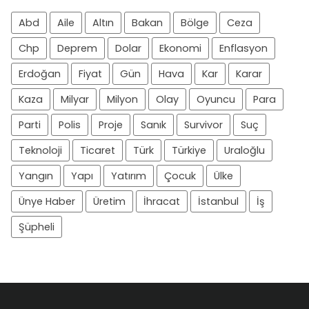
Abd
Aile
Altın
Bakan
Bölge
Ceza
Chp
Deprem
Dolar
Ekonomi
Enflasyon
Erdoğan
Fiyat
Gün
Hava
Kar
Karar
Kaza
Milyar
Milyon
Olay
Oyuncu
Para
Parti
Polis
Proje
Sanık
Survivor
Suç
Teknoloji
Ticaret
Türk
Türkiye
Uraloğlu
Yangın
Yapı
Yatırım
Çocuk
Ülke
Ünye Haber
Üretim
İhracat
İstanbul
İş
Şüpheli