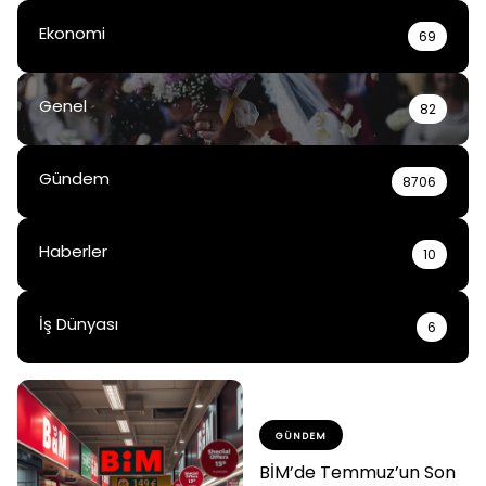
Ekonomi
69
Genel
82
Gündem
8706
Haberler
10
İş Dünyası
6
GÜNDEM
BİM’de Temmuz’un Son