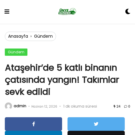
Skip
to
content
Anasayfa
›
Gündem
Gündem
Ataşehir’de 5 katlı binanın
çatısında yangın! Takımlar
sevk edildi
admin
-
-
1 dk okuma süresi
Haziran 12, 2026
24
0