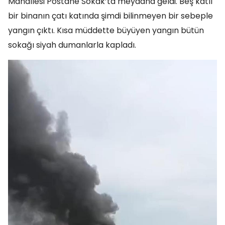
Mahallesi Postane Sokak’ta meydana geldi. Beş katlı
bir binanın çatı katında şimdi bilinmeyen bir sebeple
yangın çıktı. Kısa müddette büyüyen yangın bütün
sokağı siyah dumanlarla kapladı.