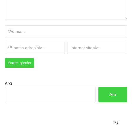
Ara
Ara
Bilgi
172