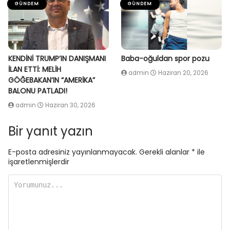
GÜNDEM
GÜNDEM
KENDİNİ TRUMP’IN DANIŞMANI
Baba-oğuldan spor pozu
İLAN ETTİ: MELİH
admin
Haziran 20, 2026
GÖĞEBAKAN’IN “AMERİKA”
BALONU PATLADI!
admin
Haziran 30, 2026
Bir yanıt yazın
E-posta adresiniz yayınlanmayacak.
Gerekli alanlar
*
ile
işaretlenmişlerdir