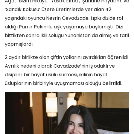
Ağa’, ‘Bizim Hikaye’ ‘Yasak Elma’, ‘Şahane Hayatım’ ve
‘Sandık Kokusu’ üzere üretimlerde yer alan 42
yaşındaki oyuncu Nesrin Cevadzade, tıpkı dizide rol
aldığı Pamir Pekin ile aşk yaşamaya başlamıştı. Dizi
bittikten sonra ikili soluğu Yunanistan’da almış ve tatil
yapmışlardı.
2 aydır birlikte olan çiftin yollarını ayırdıkları öğrenildi.
Ayrılık nedeni olarak Cavadzade’nin iş odaklı ve
disiplinli bir hayat usulü sürmesi, ikilinin hayat
üsluplarının birbiriyle uyuşmaması olduğu belirtildi.