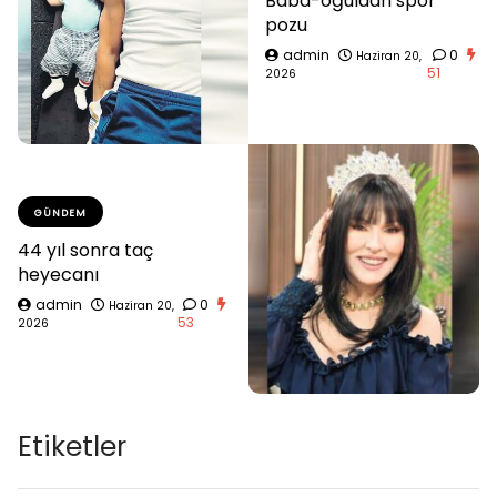
Baba-oğuldan spor
pozu
admin
0
Haziran 20,
51
2026
GÜNDEM
44 yıl sonra taç
heyecanı
admin
0
Haziran 20,
53
2026
Etiketler