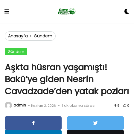
Skip
to
content
Anasayfa
›
Gündem
Gündem
Aşkta hüsran yaşamıştı!
Bakü’ye giden Nesrin
Cavadzade’den yatak pozları
admin
-
-
1 dk okuma süresi
Haziran 2, 2026
9
0