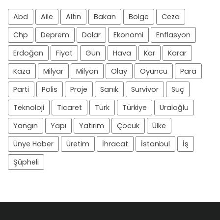
Abd
Aile
Altın
Bakan
Bölge
Ceza
Chp
Deprem
Dolar
Ekonomi
Enflasyon
Erdoğan
Fiyat
Gün
Hava
Kar
Karar
Kaza
Milyar
Milyon
Olay
Oyuncu
Para
Parti
Polis
Proje
Sanık
Survivor
Suç
Teknoloji
Ticaret
Türk
Türkiye
Uraloğlu
Yangın
Yapı
Yatırım
Çocuk
Ülke
Ünye Haber
Üretim
İhracat
İstanbul
İş
Şüpheli