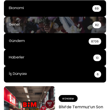
Ekonomi
69
Genel
82
Gündem
8706
Haberler
10
İş Dünyası
6
GÜNDEM
BİM’de Temmuz’un Son