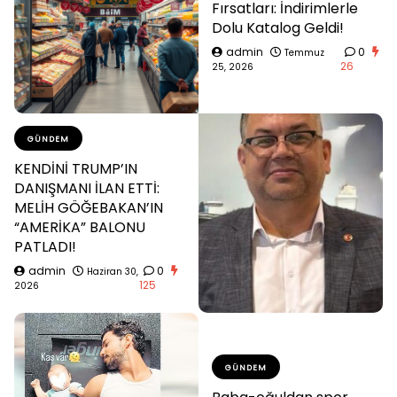
Fırsatları: İndirimlerle
Dolu Katalog Geldi!
admin
0
Temmuz
26
25, 2026
GÜNDEM
KENDİNİ TRUMP’IN
DANIŞMANI İLAN ETTİ:
MELİH GÖĞEBAKAN’IN
“AMERİKA” BALONU
PATLADI!
admin
0
Haziran 30,
125
2026
GÜNDEM