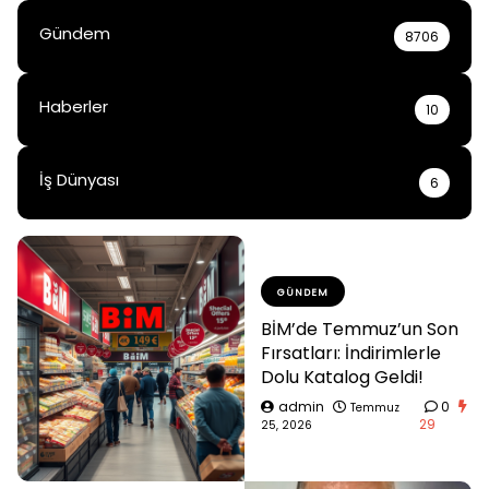
Gündem
8706
Haberler
10
İş Dünyası
6
GÜNDEM
BİM’de Temmuz’un Son
Fırsatları: İndirimlerle
Dolu Katalog Geldi!
admin
0
Temmuz
29
25, 2026