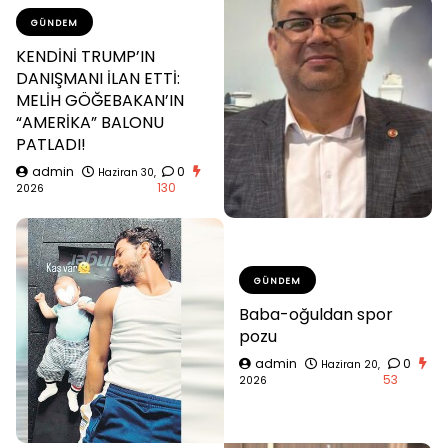
GÜNDEM
KENDİNİ TRUMP’IN
DANIŞMANI İLAN ETTİ:
MELİH GÖĞEBAKAN’IN
“AMERİKA” BALONU
PATLADI!
admin
0
Haziran 30,
130
2026
GÜNDEM
Baba-oğuldan spor
pozu
admin
0
Haziran 20,
53
2026