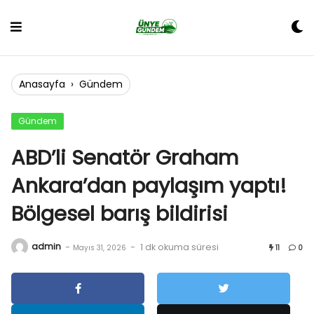
Skip
to
content
Anasayfa
›
Gündem
Gündem
ABD’li Senatör Graham
Ankara’dan paylaşım yaptı!
Bölgesel barış bildirisi
admin
-
-
1 dk okuma süresi
Mayıs 31, 2026
11
0