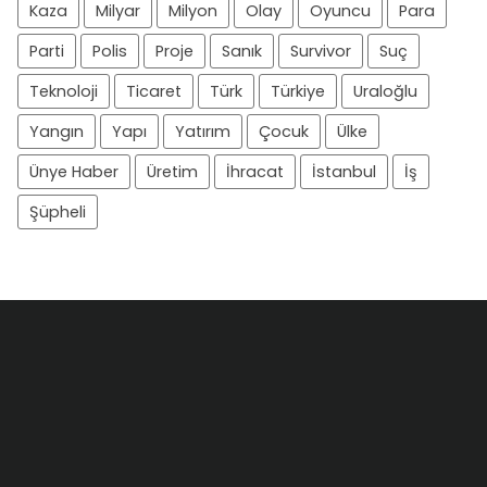
Kaza
Milyar
Milyon
Olay
Oyuncu
Para
Parti
Polis
Proje
Sanık
Survivor
Suç
Teknoloji
Ticaret
Türk
Türkiye
Uraloğlu
Yangın
Yapı
Yatırım
Çocuk
Ülke
Ünye Haber
Üretim
İhracat
İstanbul
İş
Şüpheli