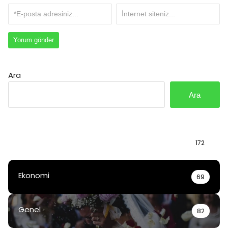
Ara
Ara
Bilgi
172
Ekonomi
69
Genel
82