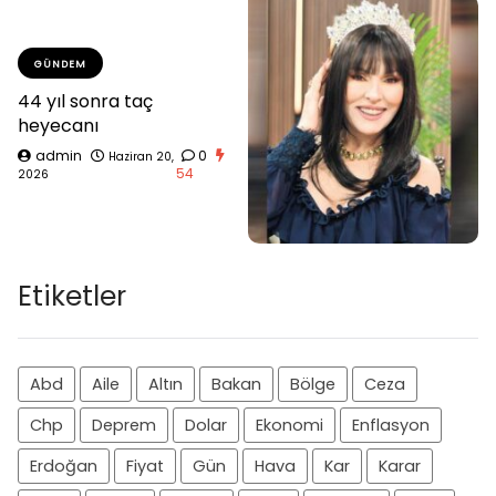
GÜNDEM
44 yıl sonra taç
heyecanı
admin
0
Haziran 20,
54
2026
Etiketler
Abd
Aile
Altın
Bakan
Bölge
Ceza
Chp
Deprem
Dolar
Ekonomi
Enflasyon
Erdoğan
Fiyat
Gün
Hava
Kar
Karar