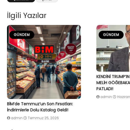
İlgili Yazılar
GÜNDEM
GÜNDEM
KENDİNİ TRUMP’IN
MELİH GÖĞEBAKAN
PATLADI!
admin
Haziran
BİM’de Temmuz’un Son Fırsatları:
İndirimlerle Dolu Katalog Geldi!
admin
Temmuz 25, 2026