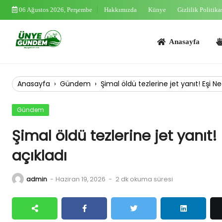
Skip
06 Ağustos 2026, Perşembe
Hakkımızda
Künye
Gizlilik Politika
to
content
Anasayfa
Asayi
Anasayfa
›
Gündem
›
Şimal öldü tezlerine jet yanıt! Eşi 
Gündem
Şimal öldü tezlerine jet yanıt
açıkladı
admin
-
Haziran 19, 2026
-
2 dk okuma süresi