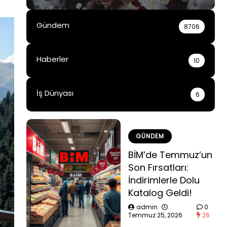
Gündem
8706
Haberler
10
İş Dünyası
6
GÜNDEM
BİM’de Temmuz’un
Son Fırsatları:
İndirimlerle Dolu
Katalog Geldi!
admin
0
Temmuz 25, 2026
26