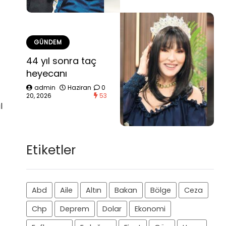
GÜNDEM
44 yıl sonra taç
heyecanı
admin
Haziran
0
20, 2026
53
l
Etiketler
Abd
Aile
Altın
Bakan
Bölge
Ceza
Chp
Deprem
Dolar
Ekonomi