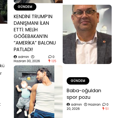
GÜNDEM
KENDİNİ TRUMP’IN
DANIŞMANI İLAN
ETTİ: MELİH
GÖĞEBAKAN’IN
“AMERİKA” BALONU
PATLADI!
admin
0
Haziran 30, 2026
125
nkü
r
GÜNDEM
Baba-oğuldan
spor pozu
t
admin
Haziran
0
20, 2026
51