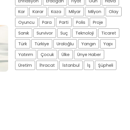
Enflasyon
Erdoğan
Fiyat
Gün
Hava
Kar
Karar
Kaza
Milyar
Milyon
Olay
Oyuncu
Para
Parti
Polis
Proje
Sanık
Survivor
Suç
Teknoloji
Ticaret
Türk
Türkiye
Uraloğlu
Yangın
Yapı
Yatırım
Çocuk
Ülke
Ünye Haber
Üretim
İhracat
İstanbul
İş
Şüpheli