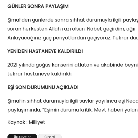
GÜNLER SONRA PAYLAŞIM
Şimal’den günlerde sonra sıhhat durumuyla ilgili payl
soran herkesten Allah razı olsun. Nöbet geçirdim, ağır 
Anlayacağınız güç periyotlardan geçiyoruz. Tekrar duala
YENİDEN HASTANEYE KALDIRILDI
2021 yılında göğüs kanserini atlatan ve akabinde beyn
tekrar hastaneye kaldırıldı.
EŞİ SON DURUMUNU AÇIKLADI
Şimal’in sıhhat durumuyla ilgili savlar yayılınca eşi Nec
paylaşımında; “Eşimin durumu kritik. Mevt haberi yalandı
Kaynak : Milliyet
Şimal
Etiketler