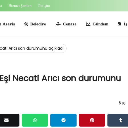
sı
Hizmet Şartları
İletişim
ş
Belediye
Cenaze
Gündem
İş İlanları
Necati Arıcı son durumunu açıkladı
! Eşi Necati Arıcı son durumunu
10