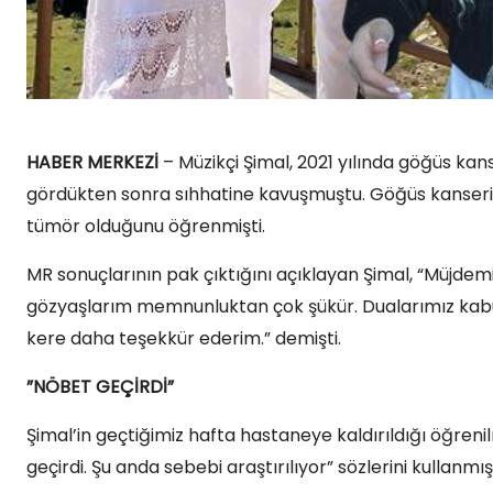
HABER MERKEZİ
– Müzikçi Şimal, 2021 yılında göğüs ka
gördükten sonra sıhhatine kavuşmuştu. Göğüs kanserini
tümör olduğunu öğrenmişti.
MR sonuçlarının pak çıktığını açıklayan Şimal, “Müjde
gözyaşlarım memnunluktan çok şükür. Dualarımız kabul 
kere daha teşekkür ederim.” demişti.
”NÖBET GEÇİRDİ”
Şimal’in geçtiğimiz hafta hastaneye kaldırıldığı öğrenilm
geçirdi. Şu anda sebebi araştırılıyor” sözlerini kullanmışt