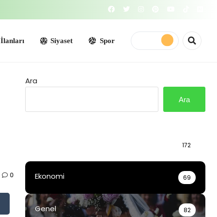
Siyaset
Spor
Ara
Ara
Bilgi
172
0
Ekonomi
69
Genel
82